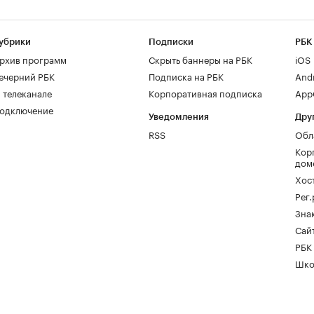
убрики
Подписки
РБК
рхив программ
Скрыть баннеры на РБК
iOS
ечерний РБК
Подписка на РБК
And
 телеканале
Корпоративная подписка
AppG
одключение
Уведомления
Дру
RSS
Обл
Кор
дом
Хос
Рег
Зна
Сайт
РБК
Шко