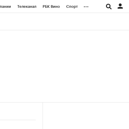
...
пании
Телеканал
РБК Вино
Спорт
ые проекты
Город
Стиль
Крипто
Спецпроекты СПб
логии и медиа
Финансы