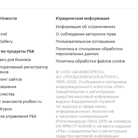
 Новости
Юридическая информация
Информация об ограничениях
roid
О соблюдении авторских прав
allery
Пользовательское соглашение
Политика в отношении обработки
гие продукты РБК
персональных данных
ако для бизнеса
Политика обработки файлов cookie
поративный регистратор
енов
© ООО «БИЗНЕСПРЕСС»,
АО «РОСБИЗНЕСКОНСАЛТИНГ»,
тинг сайтов
1995–2026
. Сообщения и материалы
.решения
информационного агентства «РБК»
(свидетельство о регистрации
комства
средства массовой информации
 знакомств podbor.ru
выдано Федеральной службой
по надзору в сфере связи,
 Курсы
информационных технологий
ла управления РБК
и массовых коммуникаций
(Роскомнадзор) 09.12.2015 за номером
ИА №ФС77-63848) и сетевого издания
«РБК» (свидетельство о регистрации
средства массовой информации