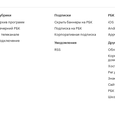
убрики
Подписки
РБК
рхив программ
Скрыть баннеры на РБК
iOS
ечерний РБК
Подписка на РБК
And
 телеканале
Корпоративная подписка
AppG
одключение
Уведомления
Дру
RSS
Обл
Кор
дом
Хос
Рег
Зна
Сайт
РБК
Шко