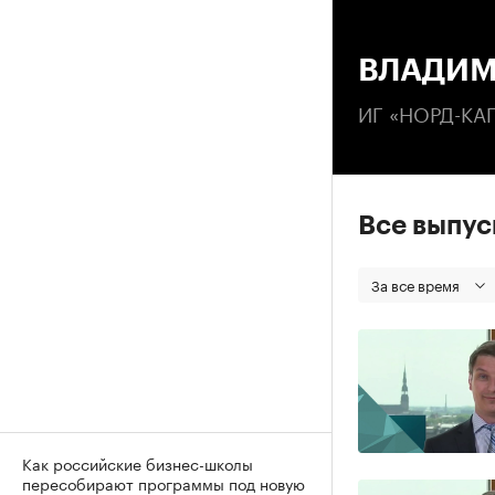
00
ВЛАДИМ
ИГ «НОРД-КА
Все выпу
За все время
Как российские бизнес-школы
пересобирают программы под новую