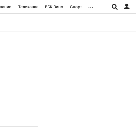
...
пании
Телеканал
РБК Вино
Спорт
ые проекты
Город
Стиль
Крипто
Спецпроекты СПб
логии и медиа
Финансы