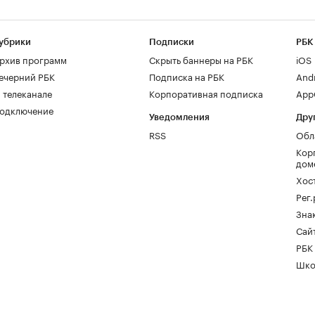
убрики
Подписки
РБК
рхив программ
Скрыть баннеры на РБК
iOS
ечерний РБК
Подписка на РБК
And
 телеканале
Корпоративная подписка
AppG
одключение
Уведомления
Дру
RSS
Обл
Кор
дом
Хос
Рег
Зна
Сайт
РБК
Шко