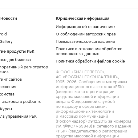
 Новости
Юридическая информация
Информация об ограничениях
roid
О соблюдении авторских прав
allery
Пользовательское соглашение
Политика в отношении обработки
гие продукты РБК
персональных данных
ако для бизнеса
Политика обработки файлов cookie
поративный регистратор
енов
© ООО «БИЗНЕСПРЕСС»,
АО «РОСБИЗНЕСКОНСАЛТИНГ»,
тинг сайтов
1995–2026
. Сообщения и материалы
.решения
информационного агентства «РБК»
(свидетельство о регистрации
комства
средства массовой информации
 знакомств podbor.ru
выдано Федеральной службой
по надзору в сфере связи,
 Курсы
информационных технологий
ла управления РБК
и массовых коммуникаций
(Роскомнадзор) 09.12.2015 за номером
ИА №ФС77-63848) и сетевого издания
«РБК» (свидетельство о регистрации
средства массовой информации