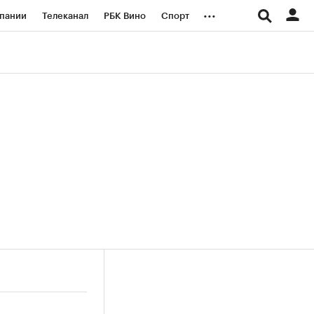
...
пании
Телеканал
РБК Вино
Спорт
ые проекты
Город
Стиль
Крипто
Спецпроекты СПб
логии и медиа
Финансы