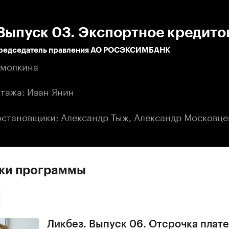
:00
/
00:00
Выпуск 03. Экспортное кредито
председатель правления АО РОСЭКСИМБАНК
Смолкина
тажа: Иван Янин
становщики: Александр Тыж, Александр Московце
ски программы
Ликбез. Выпуск 06. Отсрочка плат