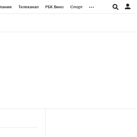
...
пании
Телеканал
РБК Вино
Спорт
ые проекты
Город
Стиль
Крипто
Спецпроекты СПб
логии и медиа
Финансы