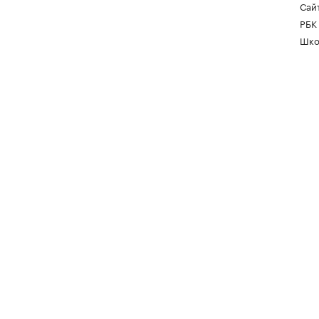
Сайт
РБК
Шко