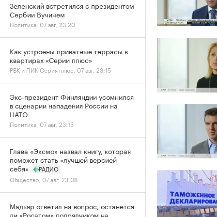
Зеленский встретился с президентом
Сербии Вучичем
Политика, 07 авг, 23:20
Как устроены приватные террасы в
квартирах «Серии плюс»
РБК и ПИК Серия плюс, 07 авг, 23:15
Экс-президент Финляндии усомнился
в сценарии нападения России на
НАТО
Политика, 07 авг, 23:15
Глава «Эксмо» назвал книгу, которая
поможет стать «лучшей версией
себя»
РАДИО
Общество, 07 авг, 23:08
Мадьяр ответил на вопрос, останется
ли «Росатом» подрядчиком на