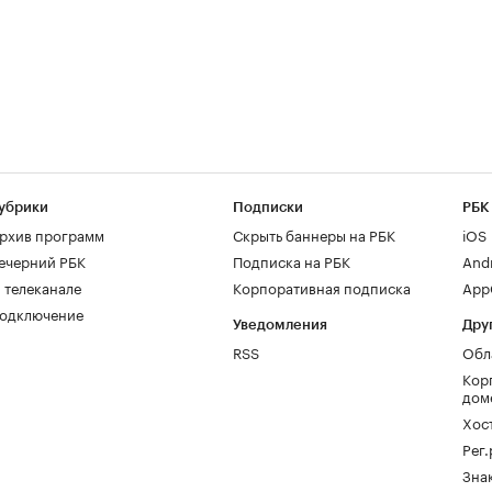
убрики
Подписки
РБК
рхив программ
Скрыть баннеры на РБК
iOS
ечерний РБК
Подписка на РБК
And
 телеканале
Корпоративная подписка
AppG
одключение
Уведомления
Дру
RSS
Обл
Кор
дом
Хос
Рег
Зна