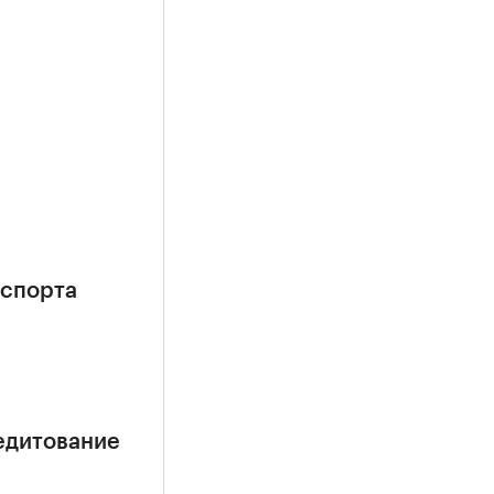
кспорта
едитование