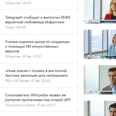
Общество, 00:07
Telegraph сообщил о выплатах УЕФА
вероятной любовнице Инфантино
Спорт, 00:06
Ученые оценили риски от созданных
с помощью ИИ искусственных
вирусов
Общество, 07 авг, 23:52
«Ноев ковчег»: почему в восточной
Арктике эволюция шла непрерывно
РБК и УК Первая, 07 авг, 23:45
Сооснователь Wikipedia назвал ее
рупором пропаганды под эгидой ЦРУ
Технологии и медиа, 07 авг, 23:27