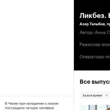
00
Ликбез. 
Азер Талыбов, 
Автор: Анна 
Режиссер мон
Операторы-по
Все выпу
За все время
В Чехии при нападении с ножом
пострадали четыре человека