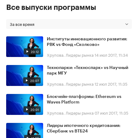
Все выпуски программы
За все время
Институты инновационного развития:
РВК vs Фонд «Сколково»
20:12
Хрупова. Лидеры рынка
14 июл 2017, 11:34
Технопарки: «Техноспарк» vs Научный
парк МГУ
20:07
Хрупова. Лидеры рынка
12 июл 2017, 11:35
Блокчейн-платформы: Ethereum vs
Waves Platform
20:01
Хрупова. Лидеры рынка
07 июл 2017, 11:35
Лидеры ипотечного кредитования:
Сбербанк vs ВТБ24