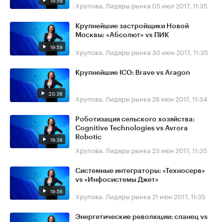
19:59
Хрупова. Лидеры рынка
05 июл 2017, 11:35
Крупнейшие застройщики Новой
Москвы: «Абсолют» vs ПИК
19:59
Хрупова. Лидеры рынка
30 июн 2017, 11:35
Крупнейшие ICO: Brave vs Aragon
20:36
Хрупова. Лидеры рынка
28 июн 2017, 11:34
Роботизация сельского хозяйства:
Cognitive Technologies vs Avrora
Robotic
19:38
Хрупова. Лидеры рынка
23 июн 2017, 11:35
Системные интеграторы: «​Техносерв»
vs «Инфосистемы Джет»
19:56
Хрупова. Лидеры рынка
21 июн 2017, 11:35
Энергетические революции: сланец vs