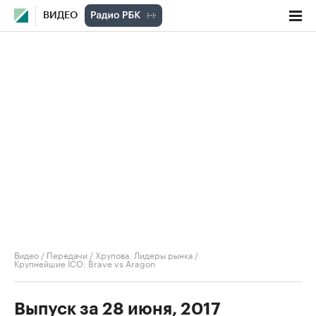
ВИДЕО
Видео
/
Передачи
/
Хрупова. Лидеры рынка
/
Крупнейшие ICO: Brave vs Aragon
Выпуск за 28 июня, 2017