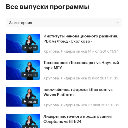
Все выпуски программы
За все время
Институты инновационного развития:
РВК vs Фонд «Сколково»
20:12
Хрупова. Лидеры рынка
14 июл 2017, 11:34
Технопарки: «Техноспарк» vs Научный
парк МГУ
20:07
Хрупова. Лидеры рынка
12 июл 2017, 11:35
Блокчейн-платформы: Ethereum vs
Waves Platform
20:01
Хрупова. Лидеры рынка
07 июл 2017, 11:35
Лидеры ипотечного кредитования:
Сбербанк vs ВТБ24