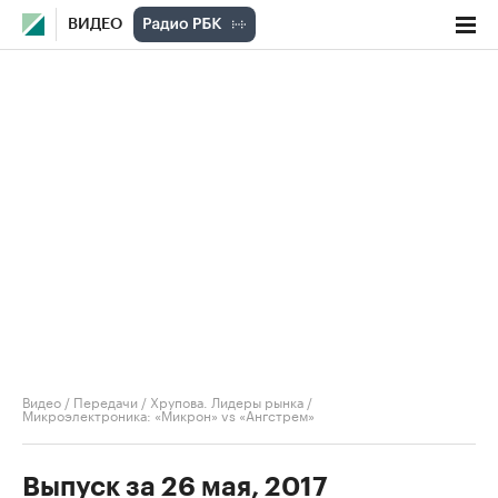
ВИДЕО
Видео
/
Передачи
/
Хрупова. Лидеры рынка
/
Микроэлектроника: «Микрон» vs «Ангстрем»
Выпуск за 26 мая, 2017