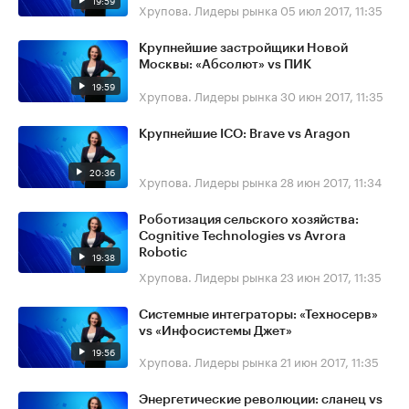
19:59
Хрупова. Лидеры рынка
05 июл 2017, 11:35
Крупнейшие застройщики Новой
Москвы: «Абсолют» vs ПИК
19:59
Хрупова. Лидеры рынка
30 июн 2017, 11:35
Крупнейшие ICO: Brave vs Aragon
20:36
Хрупова. Лидеры рынка
28 июн 2017, 11:34
Роботизация сельского хозяйства:
Cognitive Technologies vs Avrora
Robotic
19:38
Хрупова. Лидеры рынка
23 июн 2017, 11:35
Системные интеграторы: «​Техносерв»
vs «Инфосистемы Джет»
19:56
Хрупова. Лидеры рынка
21 июн 2017, 11:35
Энергетические революции: сланец vs