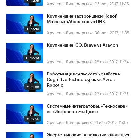
19:59
Хрупова. Лидеры рынка
05 июл 2017, 11:35
Крупнейшие застройщики Новой
Москвы: «Абсолют» vs ПИК
19:59
Хрупова. Лидеры рынка
30 июн 2017, 11:35
Крупнейшие ICO: Brave vs Aragon
20:36
Хрупова. Лидеры рынка
28 июн 2017, 11:34
Роботизация сельского хозяйства:
Cognitive Technologies vs Avrora
Robotic
19:38
Хрупова. Лидеры рынка
23 июн 2017, 11:35
Системные интеграторы: «​Техносерв»
vs «Инфосистемы Джет»
19:56
Хрупова. Лидеры рынка
21 июн 2017, 11:35
Энергетические революции: сланец vs