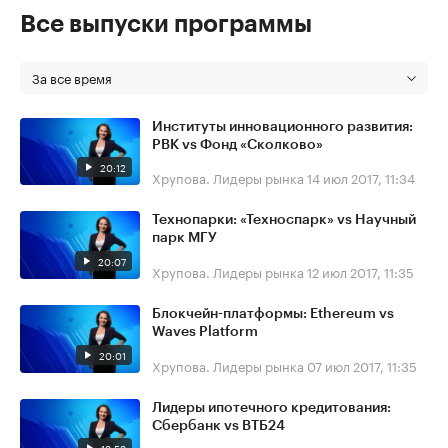
Все выпуски программы
За все время
Институты инновационного развития:
РВК vs Фонд «Сколково»
20:12
Хрупова. Лидеры рынка
14 июл 2017, 11:34
Технопарки: «Техноспарк» vs Научный
парк МГУ
20:07
Хрупова. Лидеры рынка
12 июл 2017, 11:35
Блокчейн-платформы: Ethereum vs
Waves Platform
20:01
Хрупова. Лидеры рынка
07 июл 2017, 11:35
Лидеры ипотечного кредитования:
Сбербанк vs ВТБ24