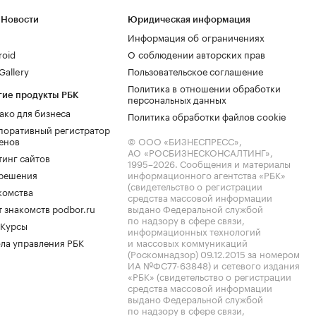
 Новости
Юридическая информация
Информация об ограничениях
roid
О соблюдении авторских прав
allery
Пользовательское соглашение
Политика в отношении обработки
гие продукты РБК
персональных данных
ако для бизнеса
Политика обработки файлов cookie
поративный регистратор
енов
© ООО «БИЗНЕСПРЕСС»,
АО «РОСБИЗНЕСКОНСАЛТИНГ»,
тинг сайтов
1995–2026
. Сообщения и материалы
.решения
информационного агентства «РБК»
(свидетельство о регистрации
комства
средства массовой информации
 знакомств podbor.ru
выдано Федеральной службой
по надзору в сфере связи,
 Курсы
информационных технологий
ла управления РБК
и массовых коммуникаций
(Роскомнадзор) 09.12.2015 за номером
ИА №ФС77-63848) и сетевого издания
«РБК» (свидетельство о регистрации
средства массовой информации
выдано Федеральной службой
по надзору в сфере связи,