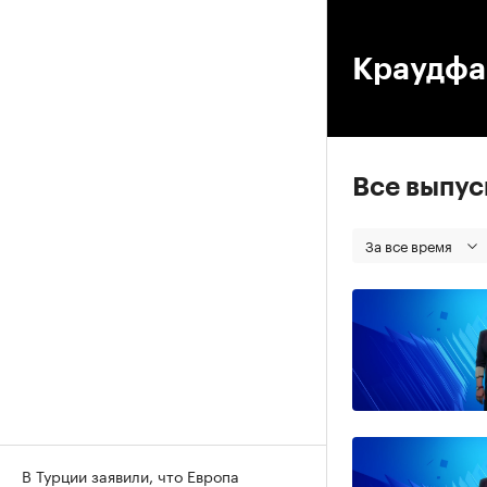
00
Краудфан
Все выпу
За все время
В Турции заявили, что Европа