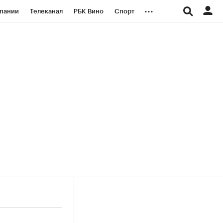
...
пании
Телеканал
РБК Вино
Спорт
ые проекты
Город
Стиль
Крипто
Спецпроекты СПб
логии и медиа
Финансы