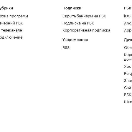
убрики
Подписки
РБК
рхив программ
Скрыть баннеры на РБК
iOS
ечерний РБК
Подписка на РБК
And
 телеканале
Корпоративная подписка
AppG
одключение
Уведомления
Дру
RSS
Обл
Кор
дом
Хос
Рег
Зна
Сайт
РБК
Шко