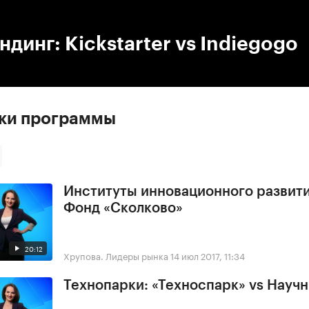
:00
/
00:00
динг: Kickstarter vs Indiegogo
ски программы
Институты инновационного развити
Фонд «Сколково»
20:12
Хрупова. Лидеры рынка
14 июл 2017, 11:34
Технопарки: «Техноспарк» vs Науч