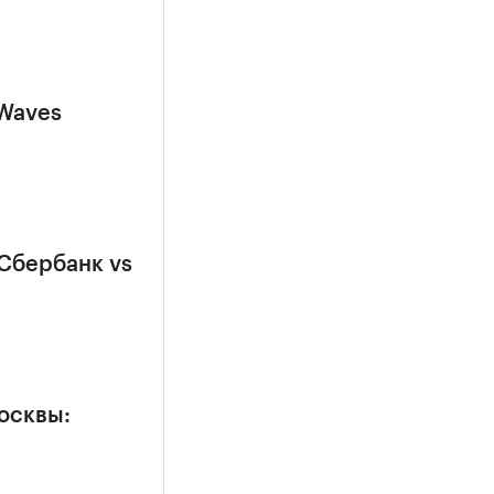
 Waves
Сбербанк vs
осквы: