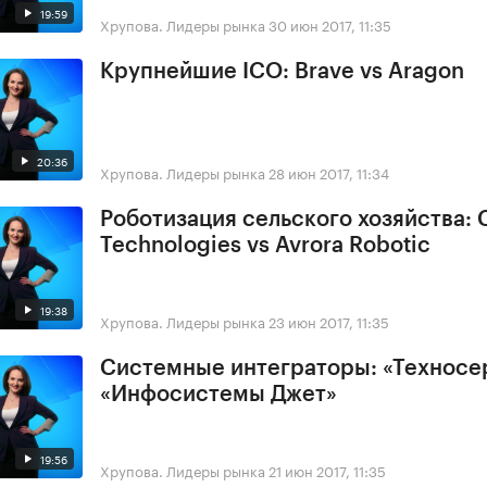
19:59
Хрупова. Лидеры рынка
30 июн 2017, 11:35
Крупнейшие ICO: Brave vs Aragon
20:36
Хрупова. Лидеры рынка
28 июн 2017, 11:34
Роботизация сельского хозяйства: 
Technologies vs Avrora Robotic
19:38
Хрупова. Лидеры рынка
23 июн 2017, 11:35
Системные интеграторы: «​Техносе
«Инфосистемы Джет»
19:56
Хрупова. Лидеры рынка
21 июн 2017, 11:35