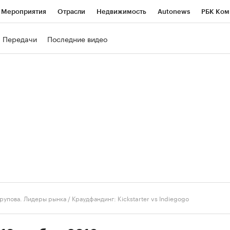
Мероприятия
Отрасли
Недвижимость
Autonews
РБК Ком
ние
РБК Курсы
РБК Life
Тренды
Визионеры
Национальн
Передачи
Последние видео
б
Исследования
Кредитные рейтинги
Франшизы
Газета
роверка контрагентов
Политика
Экономика
Бизнес
Техно
рупова. Лидеры рынка
/
Краудфандинг: Kickstarter vs Indiegogo