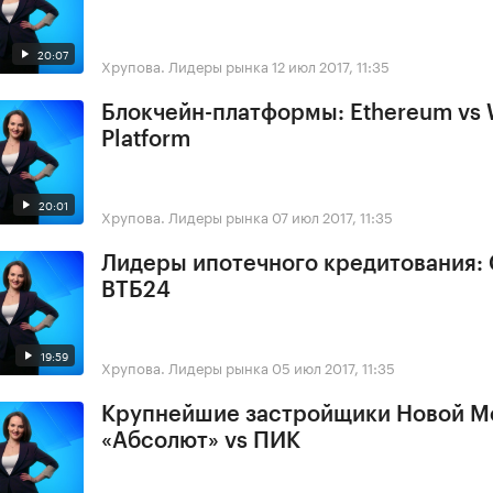
20:07
Хрупова. Лидеры рынка
12 июл 2017, 11:35
Блокчейн-платформы: Ethereum vs
Platform
20:01
Хрупова. Лидеры рынка
07 июл 2017, 11:35
Лидеры ипотечного кредитования: 
ВТБ24
19:59
Хрупова. Лидеры рынка
05 июл 2017, 11:35
Крупнейшие застройщики Новой М
«Абсолют» vs ПИК