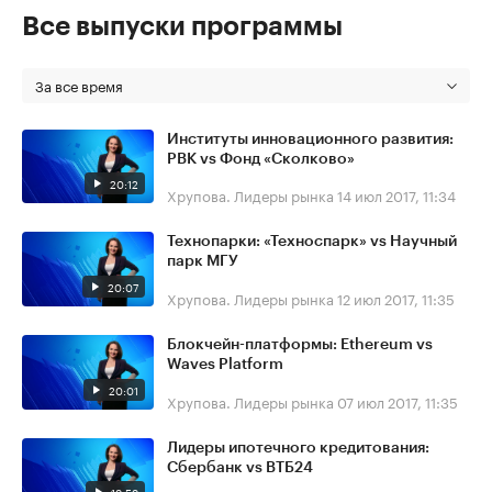
Все выпуски программы
За все время
Институты инновационного развития:
РВК vs Фонд «Сколково»
20:12
Хрупова. Лидеры рынка
14 июл 2017, 11:34
Технопарки: «Техноспарк» vs Научный
парк МГУ
20:07
Хрупова. Лидеры рынка
12 июл 2017, 11:35
Блокчейн-платформы: Ethereum vs
Waves Platform
20:01
Хрупова. Лидеры рынка
07 июл 2017, 11:35
Лидеры ипотечного кредитования:
Сбербанк vs ВТБ24