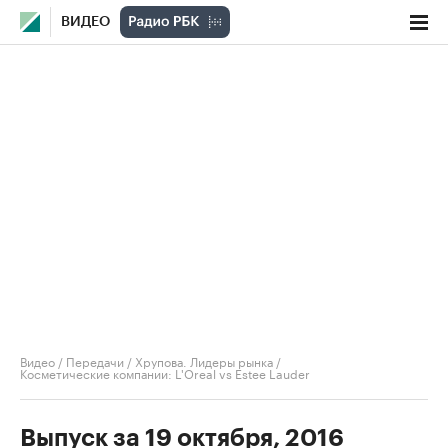
ВИДЕО
Видео
/
Передачи
/
Хрупова. Лидеры рынка
/
Косметические компании: L'Oreal vs Estee Lauder
Выпуск за 19 октября, 2016