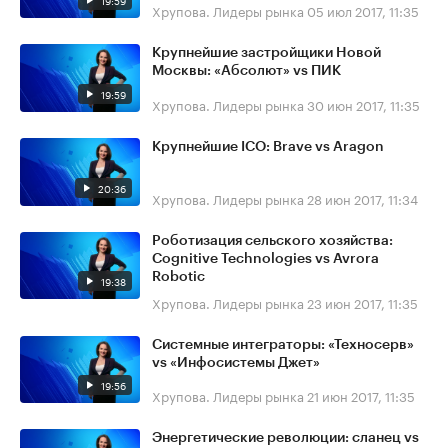
19:59
Хрупова. Лидеры рынка
05 июл 2017, 11:35
Крупнейшие застройщики Новой
Москвы: «Абсолют» vs ПИК
19:59
Хрупова. Лидеры рынка
30 июн 2017, 11:35
Крупнейшие ICO: Brave vs Aragon
20:36
Хрупова. Лидеры рынка
28 июн 2017, 11:34
Роботизация сельского хозяйства:
Cognitive Technologies vs Avrora
Robotic
19:38
Хрупова. Лидеры рынка
23 июн 2017, 11:35
Системные интеграторы: «​Техносерв»
vs «Инфосистемы Джет»
19:56
Хрупова. Лидеры рынка
21 июн 2017, 11:35
Энергетические революции: сланец vs