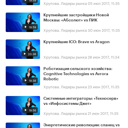
19:59
Хрупова. Лидеры рынка
05 июл 2017, 11:35
Крупнейшие застройщики Новой
Москвы: «Абсолют» vs ПИК
19:59
Хрупова. Лидеры рынка
30 июн 2017, 11:35
Крупнейшие ICO: Brave vs Aragon
20:36
Хрупова. Лидеры рынка
28 июн 2017, 11:34
Роботизация сельского хозяйства:
Cognitive Technologies vs Avrora
Robotic
19:38
Хрупова. Лидеры рынка
23 июн 2017, 11:35
Системные интеграторы: «​Техносерв»
vs «Инфосистемы Джет»
19:56
Хрупова. Лидеры рынка
21 июн 2017, 11:35
Энергетические революции: сланец vs