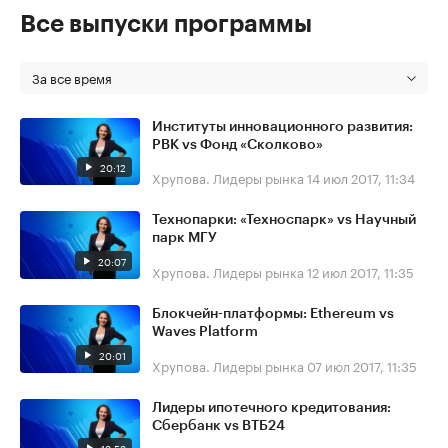
Все выпуски программы
За все время
Институты инновационного развития:
РВК vs Фонд «Сколково»
20:12
Хрупова. Лидеры рынка
14 июл 2017, 11:34
Технопарки: «Техноспарк» vs Научный
парк МГУ
20:07
Хрупова. Лидеры рынка
12 июл 2017, 11:35
Блокчейн-платформы: Ethereum vs
Waves Platform
20:01
Хрупова. Лидеры рынка
07 июл 2017, 11:35
Лидеры ипотечного кредитования:
Сбербанк vs ВТБ24