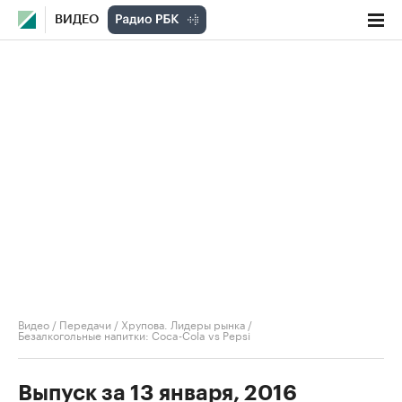
ВИДЕО
Видео
/
Передачи
/
Хрупова. Лидеры рынка
/
Безалкогольные напитки: Coca-Cola vs Pepsi
Выпуск за 13 января, 2016