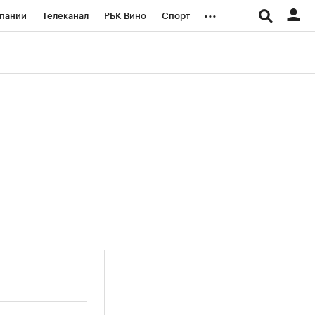
...
пании
Телеканал
РБК Вино
Спорт
ые проекты
Город
Стиль
Крипто
Спецпроекты СПб
логии и медиа
Финансы