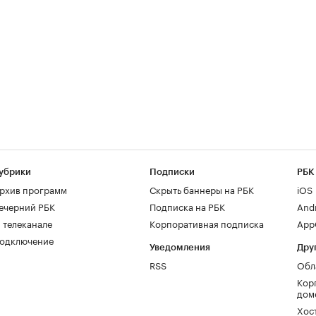
убрики
Подписки
РБК
рхив программ
Скрыть баннеры на РБК
iOS
ечерний РБК
Подписка на РБК
And
 телеканале
Корпоративная подписка
AppG
одключение
Уведомления
Дру
RSS
Обл
Кор
дом
Хос