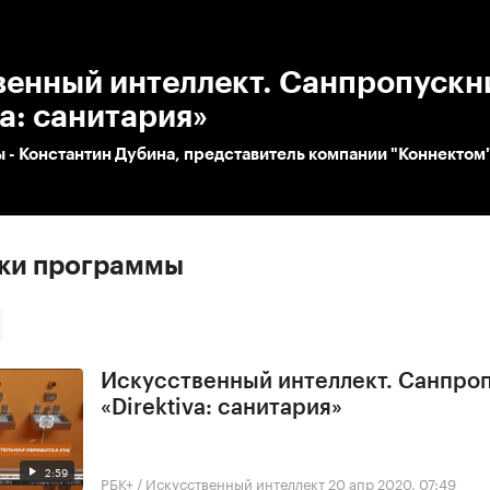
:00
/
00:00
венный интеллект. Санпропускн
va: санитария»
 - Константин Дубина, представитель компании "Коннектом
ски программы
Искусственный интеллект. Санпро
«Direktiva: санитария»
2:59
РБК+ / Искусственный интеллект
20 апр 2020, 07:49