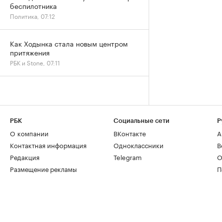
беспилотника
Политика, 07:12
Как Ходынка стала новым центром
притяжения
РБК и Stone, 07:11
РБК
Социальные сети
Р
О компании
ВКонтакте
А
Контактная информация
Одноклассники
В
Редакция
Telegram
О
Размещение рекламы
П