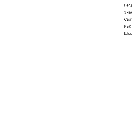
Рег
Зна
Сайт
РБК
Шко