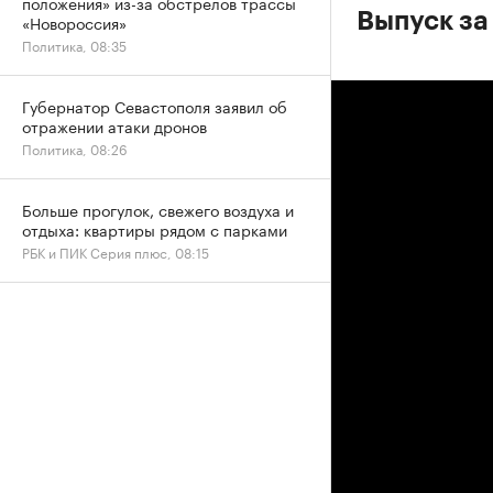
положения» из-за обстрелов трассы
Выпуск за
«Новороссия»
Политика, 08:35
Губернатор Севастополя заявил об
отражении атаки дронов
Политика, 08:26
Больше прогулок, свежего воздуха и
отдыха: квартиры рядом с парками
РБК и ПИК Серия плюс, 08:15