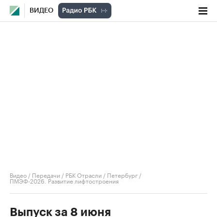
ВИДЕО
Видео
/
Передачи
/
РБК Отрасли / Петербург
/
ПМЭФ-2026. Развитие лифтостроения
Выпуск за 8 июня