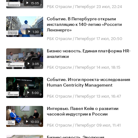
15:05
РБК Отрасли / Петербург
23 июл, 22:24
Событие. В Петербурге открыли
инсталляцию к 140-летию «Россети
Ленэнерго»
1:30
РБК Отрасли / Петербург
17 июл, 20:50
Бизнес-новость. Единая платформа HR-
аналитики
3:05
РБК Отрасли / Петербург
14 июл, 18:15
Событие. Итоги проекта-исследования
Human Centricity Management
5:00
РБК Отрасли / Петербург
13 июл, 16:47
Интервью. Павел Кейв о развитии
часовой индустрии в России
10:03
РБК Отрасли / Петербург
09 июл, 11:41
Бизнес-новость. Эволюция