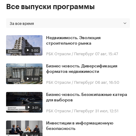
Все выпуски программы
За все время
Недвижимость. Эволюция
строительного рынка
5:00
РБК Отрасли / Петербург
07 авг, 15:47
Бизнес-новость. Диверсификация
форматов недвижимости
3:00
РБК Отрасли / Петербург
06 авг, 16:50
Бизнес-новость. Безэкипажные катера
для выборов
3:01
РБК Отрасли / Петербург
31 июл, 12:51
Инвестиции в информационную
безопасность
15:05