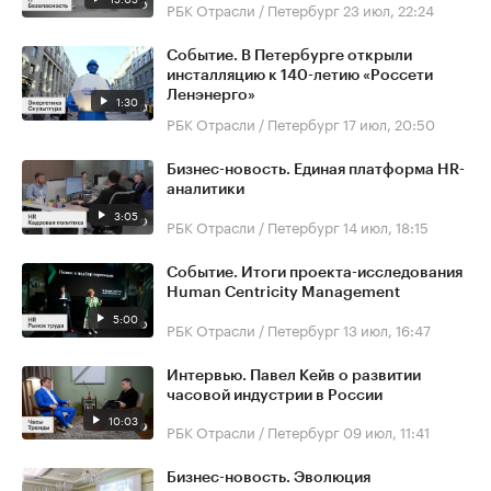
РБК Отрасли / Петербург
23 июл, 22:24
Событие. В Петербурге открыли
инсталляцию к 140-летию «Россети
Ленэнерго»
1:30
РБК Отрасли / Петербург
17 июл, 20:50
Бизнес-новость. Единая платформа HR-
аналитики
3:05
РБК Отрасли / Петербург
14 июл, 18:15
Событие. Итоги проекта-исследования
Human Centricity Management
5:00
РБК Отрасли / Петербург
13 июл, 16:47
Интервью. Павел Кейв о развитии
часовой индустрии в России
10:03
РБК Отрасли / Петербург
09 июл, 11:41
Бизнес-новость. Эволюция