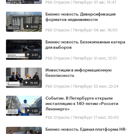
РБК Отрасли / Петербург
07 авг, 15:47
Бизнес-новость. Диверсификация
форматов недвижимости
3:00
РБК Отрасли / Петербург
06 авг, 16:50
Бизнес-новость. Безэкипажные катера
для выборов
3:01
РБК Отрасли / Петербург
31 июл, 12:51
Инвестиции в информационную
безопасность
15:05
РБК Отрасли / Петербург
23 июл, 22:24
Событие. В Петербурге открыли
инсталляцию к 140-летию «Россети
Ленэнерго»
1:30
РБК Отрасли / Петербург
17 июл, 20:50
Бизнес-новость. Единая платформа HR-