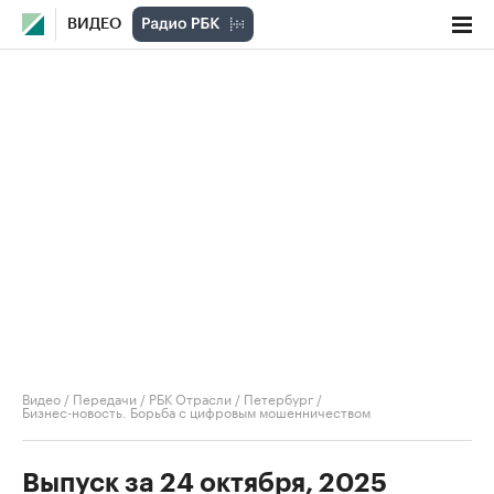
ВИДЕО
Видео
/
Передачи
/
РБК Отрасли / Петербург
/
Бизнес-новость. Борьба с цифровым мошенничеством
Выпуск за 24 октября, 2025