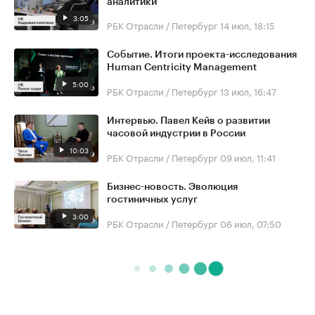
аналитики
3:05
РБК Отрасли / Петербург
14 июл, 18:15
Событие. Итоги проекта-исследования
Human Centricity Management
5:00
РБК Отрасли / Петербург
13 июл, 16:47
Интервью. Павел Кейв о развитии
часовой индустрии в России
10:03
РБК Отрасли / Петербург
09 июл, 11:41
Бизнес-новость. Эволюция
гостиничных услуг
3:00
РБК Отрасли / Петербург
06 июл, 07:50