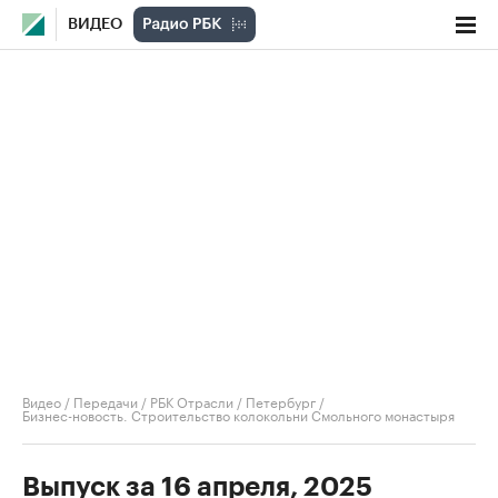
ВИДЕО
Видео
/
Передачи
/
РБК Отрасли / Петербург
/
Бизнес-новость. Строительство колокольни Смольного монастыря
Выпуск за 16 апреля, 2025