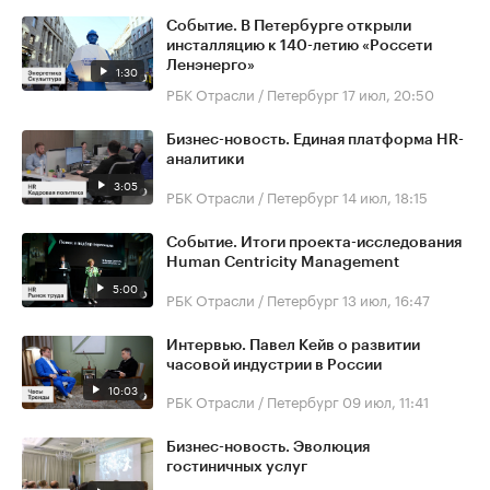
Событие. В Петербурге открыли
инсталляцию к 140-летию «Россети
Ленэнерго»
1:30
РБК Отрасли / Петербург
17 июл, 20:50
Бизнес-новость. Единая платформа HR-
аналитики
3:05
РБК Отрасли / Петербург
14 июл, 18:15
Событие. Итоги проекта-исследования
Human Centricity Management
5:00
РБК Отрасли / Петербург
13 июл, 16:47
Интервью. Павел Кейв о развитии
часовой индустрии в России
10:03
РБК Отрасли / Петербург
09 июл, 11:41
Бизнес-новость. Эволюция
гостиничных услуг