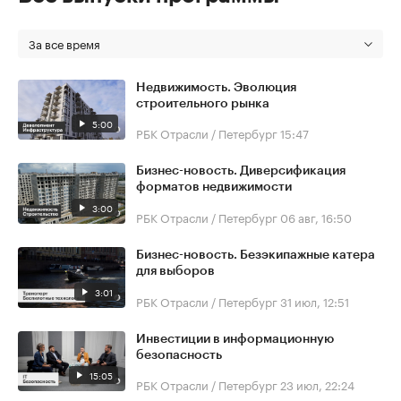
За все время
Недвижимость. Эволюция
строительного рынка
5:00
РБК Отрасли / Петербург
15:47
Бизнес-новость. Диверсификация
форматов недвижимости
3:00
РБК Отрасли / Петербург
06 авг, 16:50
Бизнес-новость. Безэкипажные катера
для выборов
3:01
РБК Отрасли / Петербург
31 июл, 12:51
Инвестиции в информационную
безопасность
15:05
РБК Отрасли / Петербург
23 июл, 22:24