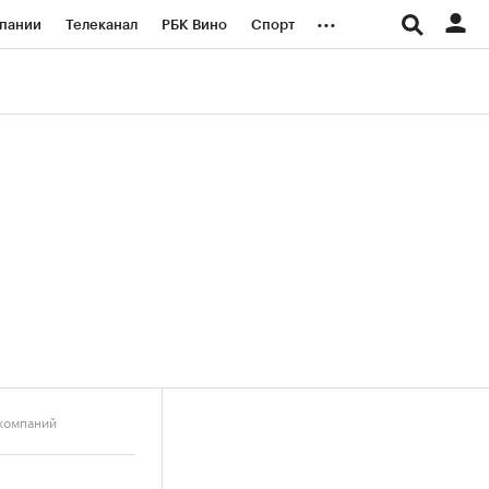
...
пании
Телеканал
РБК Вино
Спорт
ые проекты
Город
Стиль
Крипто
Спецпроекты СПб
логии и медиа
Финансы
 компаний