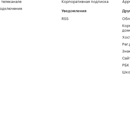
 телеканале
Корпоративная подписка
AppG
одключение
Уведомления
Дру
RSS
Обл
Кор
дом
Хос
Рег
Зна
Сайт
РБК
Шко