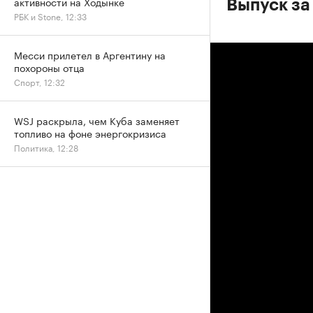
активности на Ходынке
Выпуск за
РБК и Stone, 12:33
Месси прилетел в Аргентину на
похороны отца
Спорт, 12:32
WSJ раскрыла, чем Куба заменяет
топливо на фоне энергокризиса
Политика, 12:28