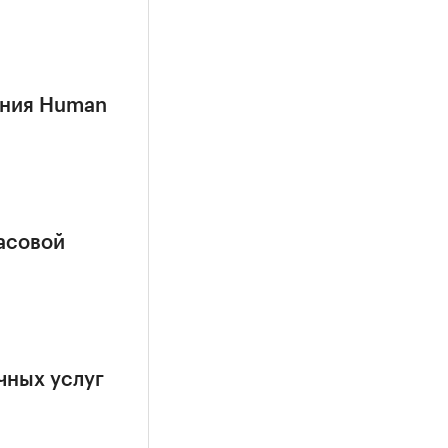
ания Human
часовой
чных услуг