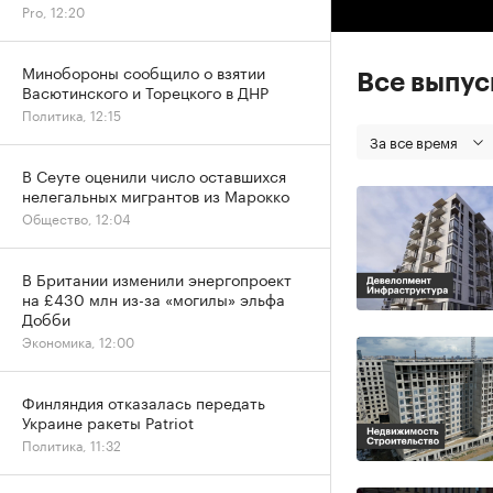
Pro, 12:20
Минобороны сообщило о взятии
Все выпу
Васютинского и Торецкого в ДНР
Политика, 12:15
За все время
В Сеуте оценили число оставшихся
нелегальных мигрантов из Марокко
Общество, 12:04
В Британии изменили энергопроект
на £430 млн из-за «могилы» эльфа
Добби
Экономика, 12:00
Финляндия отказалась передать
Украине ракеты Patriot
Политика, 11:32