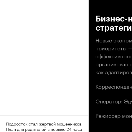
00
Бизнес-н
стратег
Новые эконом
приоритеты —
эффективности
организованн
как адаптиров
Корреспонден
Оператор: Эд
Режиссер мон
Подросток стал жертвой мошенников.
План для родителей в первые 24 часа