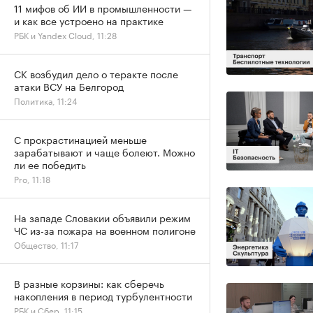
11 мифов об ИИ в промышленности —
и как все устроено на практике
РБК и Yandex Cloud, 11:28
СК возбудил дело о теракте после
атаки ВСУ на Белгород
Политика, 11:24
С прокрастинацией меньше
зарабатывают и чаще болеют. Можно
ли ее победить
Pro, 11:18
На западе Словакии объявили режим
ЧС из-за пожара на военном полигоне
Общество, 11:17
В разные корзины: как сберечь
накопления в период турбулентности
РБК и Сбер, 11:15