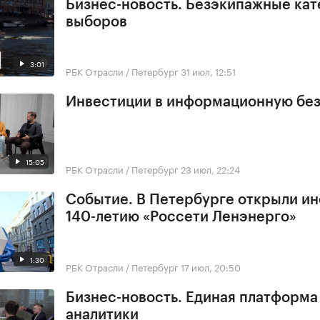
Бизнес-новость. Безэкипажные кат
выборов
3:01
РБК Отрасли / Петербург
31 июл, 12:51
Инвестиции в информационную бе
15:05
РБК Отрасли / Петербург
23 июл, 22:24
Событие. В Петербурге открыли ин
140-летию «Россети Ленэнерго»
1:30
РБК Отрасли / Петербург
17 июл, 20:50
Бизнес-новость. Единая платформа
аналитики