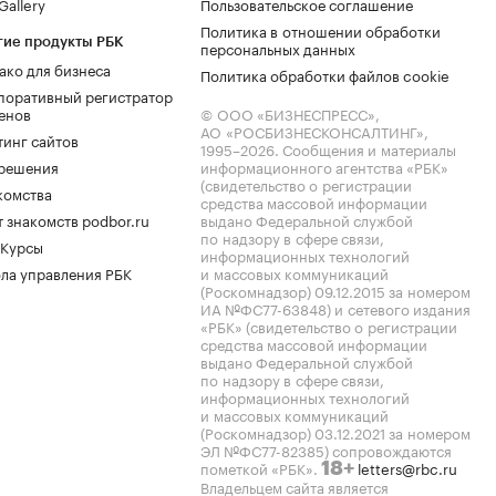
allery
Пользовательское соглашение
Политика в отношении обработки
гие продукты РБК
персональных данных
ако для бизнеса
Политика обработки файлов cookie
поративный регистратор
енов
© ООО «БИЗНЕСПРЕСС»,
АО «РОСБИЗНЕСКОНСАЛТИНГ»,
тинг сайтов
1995–2026
. Сообщения и материалы
.решения
информационного агентства «РБК»
(свидетельство о регистрации
комства
средства массовой информации
 знакомств podbor.ru
выдано Федеральной службой
по надзору в сфере связи,
 Курсы
информационных технологий
ла управления РБК
и массовых коммуникаций
(Роскомнадзор) 09.12.2015 за номером
ИА №ФС77-63848) и сетевого издания
«РБК» (свидетельство о регистрации
средства массовой информации
выдано Федеральной службой
по надзору в сфере связи,
информационных технологий
и массовых коммуникаций
(Роскомнадзор) 03.12.2021 за номером
ЭЛ №ФС77-82385) сопровождаются
пометкой «РБК».
letters@rbc.ru
18+
Владельцем сайта является