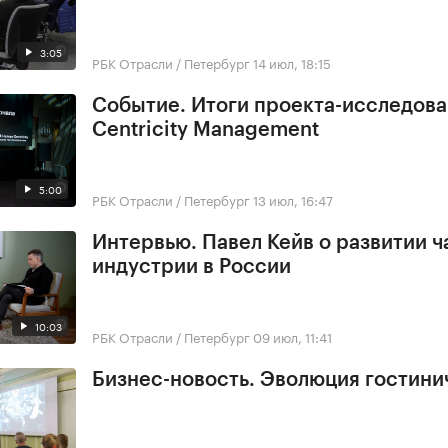
3:05
РБК Отрасли / Петербург
14 июл, 18:15
Событие. Итоги проекта-исследов
Centricity Management
5:00
РБК Отрасли / Петербург
13 июл, 16:47
Интервью. Павел Кейв о развитии 
индустрии в России
10:03
РБК Отрасли / Петербург
09 июл, 11:41
Бизнес-новость. Эволюция гостини