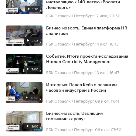
инсталляцию к 140-летию «Россети
Ленэнерго»
1:30
РБК Отрасли / Петербург
17 июл, 20:50
Бизнес-новость. Единая платформа HR-
аналитики
3:05
РБК Отрасли / Петербург
14 июл, 18:15
Событие. Итоги проекта-исследования
Human Centricity Management
5:00
РБК Отрасли / Петербург
13 июл, 16:47
Интервью. Павел Кейв о развитии
часовой индустрии в России
10:03
РБК Отрасли / Петербург
09 июл, 11:41
Бизнес-новость. Эволюция
гостиничных услуг
3:00
РБК Отрасли / Петербург
06 июл, 07:50