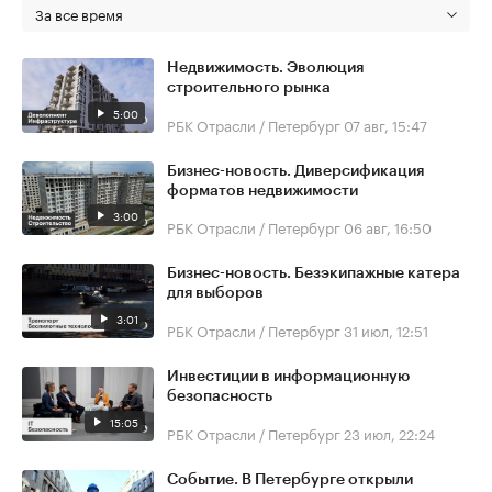
За все время
Недвижимость. Эволюция
строительного рынка
5:00
РБК Отрасли / Петербург
07 авг, 15:47
Бизнес-новость. Диверсификация
форматов недвижимости
3:00
РБК Отрасли / Петербург
06 авг, 16:50
Бизнес-новость. Безэкипажные катера
для выборов
3:01
РБК Отрасли / Петербург
31 июл, 12:51
Инвестиции в информационную
безопасность
15:05
РБК Отрасли / Петербург
23 июл, 22:24
Событие. В Петербурге открыли