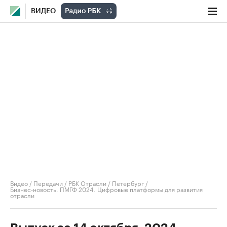
ВИДЕО
Видео
/
Передачи
/
РБК Отрасли / Петербург
/
Бизнес-новость. ПМГФ 2024. Цифровые платформы для развития
отрасли