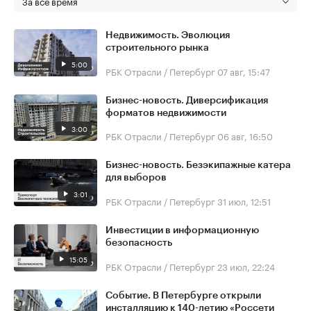
За все время
Недвижимость. Эволюция
строительного рынка
5:00
РБК Отрасли / Петербург
07 авг, 15:47
Бизнес-новость. Диверсификация
форматов недвижимости
3:00
РБК Отрасли / Петербург
06 авг, 16:50
Бизнес-новость. Безэкипажные катера
для выборов
3:01
РБК Отрасли / Петербург
31 июл, 12:51
Инвестиции в информационную
безопасность
15:05
РБК Отрасли / Петербург
23 июл, 22:24
Событие. В Петербурге открыли
инсталляцию к 140-летию «Россети