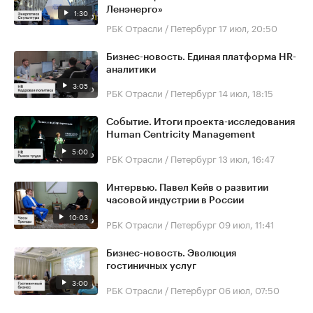
Ленэнерго»
1:30
РБК Отрасли / Петербург
17 июл, 20:50
Бизнес-новость. Единая платформа HR-
аналитики
3:05
РБК Отрасли / Петербург
14 июл, 18:15
Событие. Итоги проекта-исследования
Human Centricity Management
5:00
РБК Отрасли / Петербург
13 июл, 16:47
Интервью. Павел Кейв о развитии
часовой индустрии в России
10:03
РБК Отрасли / Петербург
09 июл, 11:41
Бизнес-новость. Эволюция
гостиничных услуг
3:00
РБК Отрасли / Петербург
06 июл, 07:50