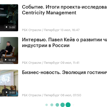
Событие. Итоги проекта-исследов
Centricity Management
5:00
РБК Отрасли / Петербург
13 июл, 16:47
Интервью. Павел Кейв о развитии 
индустрии в России
10:03
РБК Отрасли / Петербург
09 июл, 11:41
Бизнес-новость. Эволюция гостини
3:00
РБК Отрасли / Петербург
06 июл, 07:50