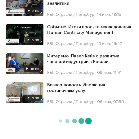
аналитики
3:05
РБК Отрасли / Петербург
14 июл, 18:15
Событие. Итоги проекта-исследования
Human Centricity Management
5:00
РБК Отрасли / Петербург
13 июл, 16:47
Интервью. Павел Кейв о развитии
часовой индустрии в России
10:03
РБК Отрасли / Петербург
09 июл, 11:41
Бизнес-новость. Эволюция
гостиничных услуг
3:00
РБК Отрасли / Петербург
06 июл, 07:50