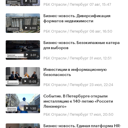
5:00
РБК Отрасли / Петербург
07 авг, 15:47
Бизнес-новость. Диверсификация
форматов недвижимости
3:00
РБК Отрасли / Петербург
06 авг, 16:50
Бизнес-новость. Безэкипажные катера
для выборов
3:01
РБК Отрасли / Петербург
31 июл, 12:51
Инвестиции в информационную
безопасность
15:05
РБК Отрасли / Петербург
23 июл, 22:24
Событие. В Петербурге открыли
инсталляцию к 140-летию «Россети
Ленэнерго»
1:30
РБК Отрасли / Петербург
17 июл, 20:50
Бизнес-новость. Единая платформа HR-