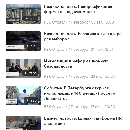
Бизнес-новость. Диверсификация
форматов недвижимости
3:00
РБК Отрасли / Петербург
06 авг, 16:50
Бизнес-новость. Безэкипажные катера
для выборов
3:01
РБК Отрасли / Петербург
31 июл, 12:51
Инвестиции в информационную
безопасность
15:05
РБК Отрасли / Петербург
23 июл, 22:24
Событие. В Петербурге открыли
инсталляцию к 140-летию «Россети
Ленэнерго»
1:30
РБК Отрасли / Петербург
17 июл, 20:50
Бизнес-новость. Единая платформа HR-
аналитики