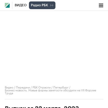
ВИДЕО
Видео
/
Передачи
/
РБК Отрасли / Петербург
/
Бизнес-новость. Новые формы занятости обсудили на VII Форуме
Труда