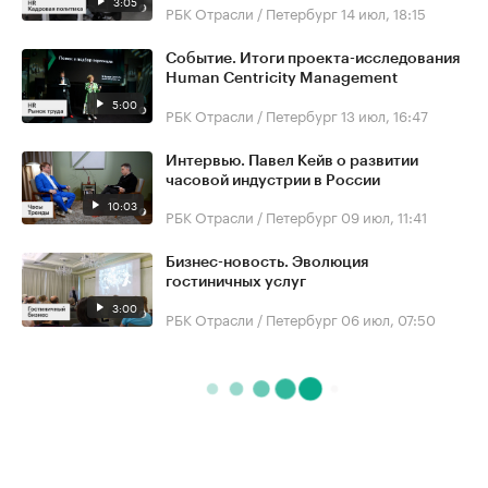
3:05
РБК Отрасли / Петербург
14 июл, 18:15
Событие. Итоги проекта-исследования
Human Centricity Management
5:00
РБК Отрасли / Петербург
13 июл, 16:47
Интервью. Павел Кейв о развитии
часовой индустрии в России
10:03
РБК Отрасли / Петербург
09 июл, 11:41
Бизнес-новость. Эволюция
гостиничных услуг
3:00
РБК Отрасли / Петербург
06 июл, 07:50