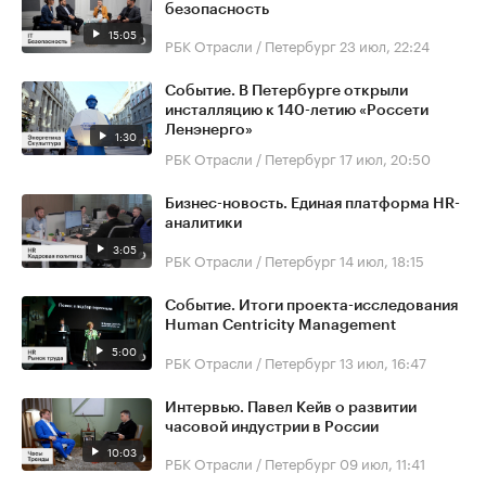
безопасность
15:05
РБК Отрасли / Петербург
23 июл, 22:24
Событие. В Петербурге открыли
инсталляцию к 140-летию «Россети
Ленэнерго»
1:30
РБК Отрасли / Петербург
17 июл, 20:50
Бизнес-новость. Единая платформа HR-
аналитики
3:05
РБК Отрасли / Петербург
14 июл, 18:15
Событие. Итоги проекта-исследования
Human Centricity Management
5:00
РБК Отрасли / Петербург
13 июл, 16:47
Интервью. Павел Кейв о развитии
часовой индустрии в России
10:03
РБК Отрасли / Петербург
09 июл, 11:41