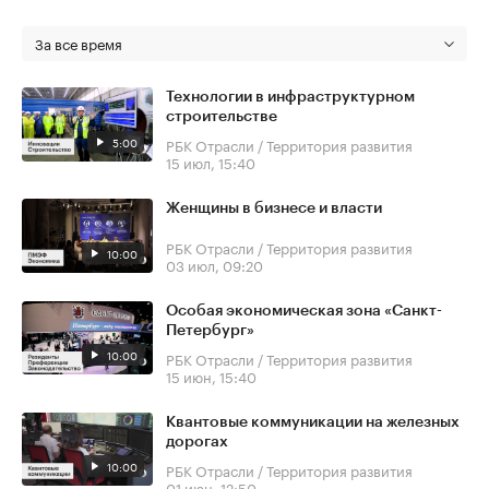
За все время
Технологии в инфраструктурном
строительстве
5:00
РБК Отрасли / Территория развития
15 июл, 15:40
Женщины в бизнесе и власти
РБК Отрасли / Территория развития
10:00
03 июл, 09:20
Особая экономическая зона «Санкт-
Петербург»
10:00
РБК Отрасли / Территория развития
15 июн, 15:40
Квантовые коммуникации на железных
дорогах
10:00
РБК Отрасли / Территория развития
01 июн, 12:50