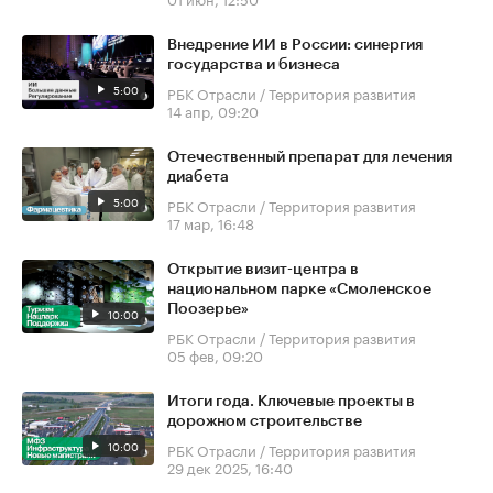
Внедрение ИИ в России: синергия
государства и бизнеса
5:00
РБК Отрасли / Территория развития
14 апр, 09:20
Отечественный препарат для лечения
диабета
5:00
РБК Отрасли / Территория развития
17 мар, 16:48
Открытие визит-центра в
национальном парке «Смоленское
Поозерье»
10:00
РБК Отрасли / Территория развития
05 фев, 09:20
Итоги года. Ключевые проекты в
дорожном строительстве
10:00
РБК Отрасли / Территория развития
29 дек 2025, 16:40