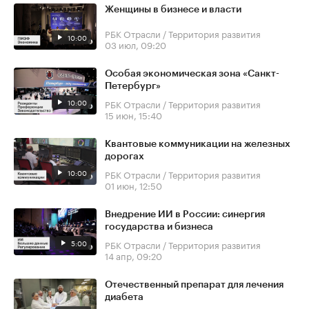
Женщины в бизнесе и власти
РБК Отрасли / Территория развития
10:00
03 июл, 09:20
Особая экономическая зона «Санкт-
Петербург»
10:00
РБК Отрасли / Территория развития
15 июн, 15:40
Квантовые коммуникации на железных
дорогах
10:00
РБК Отрасли / Территория развития
01 июн, 12:50
Внедрение ИИ в России: синергия
государства и бизнеса
5:00
РБК Отрасли / Территория развития
14 апр, 09:20
Отечественный препарат для лечения
диабета