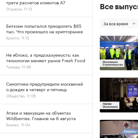
трети расчетов клиентов А7
Все выпу
Отрасли, 11:13
За все время
Биткоин попытался преодолеть $65
тыс. Что произошло на крипторынке
Крипто, 11:12
Не яблоко, а предсказуемость: как
технологии меняют рынок Fresh Food
Тренды, 11:08
Синоптики предупредили москвичей
о дождях в четверг и пятницу
Общество, 11:05
Атаки и эвакуации на объектах
Wildberries. Главное на 6 августа
Бизнес, 11:04