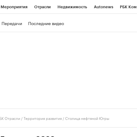
Мероприятия
Отрасли
Недвижимость
Autonews
РБК Ком
ние
РБК Курсы
РБК Life
Тренды
Визионеры
Национальн
Передачи
Последние видео
б
Исследования
Кредитные рейтинги
Франшизы
Газета
роверка контрагентов
Политика
Экономика
Бизнес
Техно
БК Отрасли / Территория развития
/
Столица нефтяной Югры