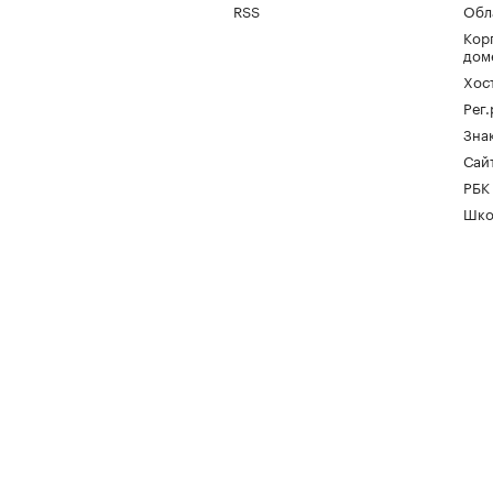
RSS
Обл
Кор
дом
Хос
Рег
Зна
Сайт
РБК
Шко