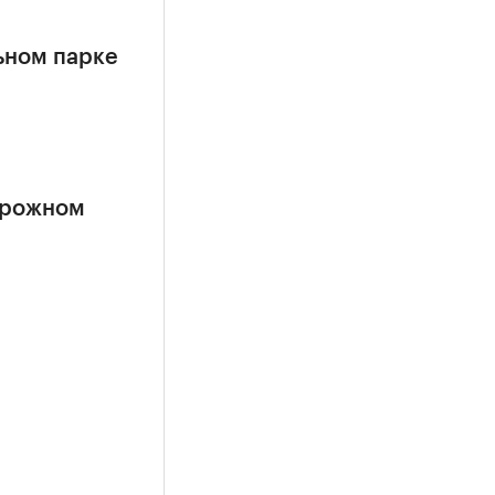
ьном парке
орожном