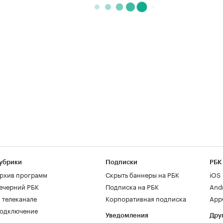
убрики
Подписки
РБК
рхив программ
Скрыть баннеры на РБК
iOS
ечерний РБК
Подписка на РБК
And
 телеканале
Корпоративная подписка
AppG
одключение
Уведомления
Дру