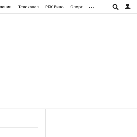
...
пании
Телеканал
РБК Вино
Спорт
ые проекты
Город
Стиль
Крипто
Спецпроекты СПб
логии и медиа
Финансы