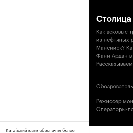
00
Столица
Как вековые 
из нефтяных 
Мансийск? Ка
Фани Ардан в
Рассказываем
Обозреватель
Режиссер мон
Операторы-по
Китайский юань обеспечил более