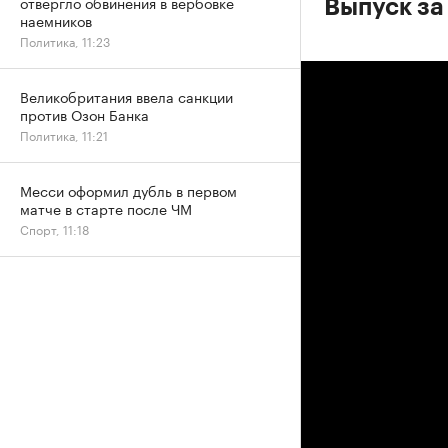
отвергло обвинения в вербовке
Выпуск за
наемников
Политика, 11:23
Великобритания ввела санкции
против Озон Банка
Политика, 11:21
Месси оформил дубль в первом
матче в старте после ЧМ
Спорт, 11:18