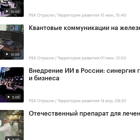
10:00
РБК Отрасли / Территория развития
15 июн, 15:40
Квантовые коммуникации на желез
10:00
РБК Отрасли / Территория развития
01 июн, 12:50
Внедрение ИИ в России: синергия 
и бизнеса
5:00
РБК Отрасли / Территория развития
14 апр, 09:20
Отечественный препарат для лечен
5:00