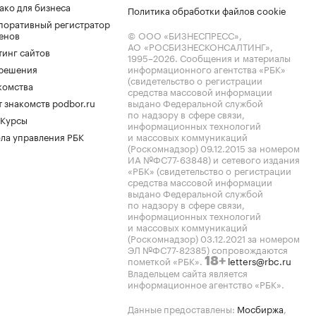
ако для бизнеса
Политика обработки файлов cookie
поративный регистратор
енов
© ООО «БИЗНЕСПРЕСС»,
АО «РОСБИЗНЕСКОНСАЛТИНГ»,
тинг сайтов
1995–2026
. Сообщения и материалы
.решения
информационного агентства «РБК»
(свидетельство о регистрации
комства
средства массовой информации
 знакомств podbor.ru
выдано Федеральной службой
по надзору в сфере связи,
 Курсы
информационных технологий
ла управления РБК
и массовых коммуникаций
(Роскомнадзор) 09.12.2015 за номером
ИА №ФС77-63848) и сетевого издания
«РБК» (свидетельство о регистрации
средства массовой информации
выдано Федеральной службой
по надзору в сфере связи,
информационных технологий
и массовых коммуникаций
(Роскомнадзор) 03.12.2021 за номером
ЭЛ №ФС77-82385) сопровождаются
пометкой «РБК».
letters@rbc.ru
18+
Владельцем сайта является
информационное агентство «РБК».
Данные предоставлены:
Мосбиржа
,