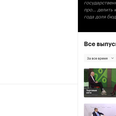
государственн
про… делить 
года доля бю
Все выпу
За все время