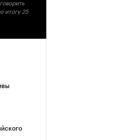
 говорить
о итогу 25
ивы
ийского