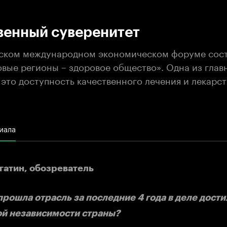
:00
/
00:00
венный суверенитет
ском международном экономическом форуме сос
овые регионы – здоровое общество». Одна из глав
 это доступность качественного лечения и лекарс
иала
атин, обозреватель
 прошла отрасль за последние 4 года в деле дост
й независимости страны?