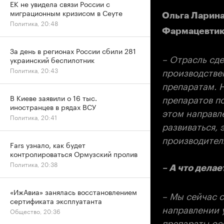
ЕК не увидела связи России с
миграционным кризисом в Сеуте
Ольга Ларина
Политика, 20:48
Фармацевтик
За день в регионах России сбили 281
– Отрасль сд
украинский беспилотник
производстве
Политика, 20:43
препаратам. 
препаратов п
В Киеве заявили о 16 тыс.
иностранцев в рядах ВСУ
этом направле
Политика, 20:41
развиваться, 
производител
Fars узнало, как будет
контролироваться Ормузский пролив
Политика, 20:38
– А что дела
«ИжАвиа» занялась восстановлением
– Мы сейчас с
сертификата эксплуатанта
направлении у
Общество, 20:36
препараты ос