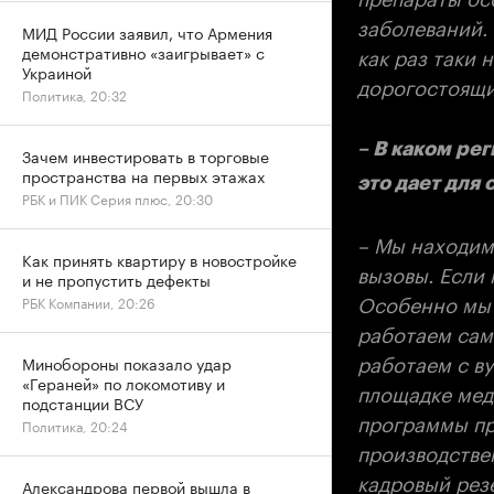
заболеваний. 
МИД России заявил, что Армения
как раз таки
демонстративно «заигрывает» с
Украиной
дорогостоящи
Политика, 20:32
– В каком ре
Зачем инвестировать в торговые
пространства на первых этажах
это дает для
РБК и ПИК Серия плюс, 20:30
– Мы находимс
Как принять квартиру в новостройке
вызовы. Если 
и не пропустить дефекты
Особенно мы 
РБК Компании, 20:26
работаем сам
работаем с в
Минобороны показало удар
«Гераней» по локомотиву и
площадке мед
подстанции ВСУ
программы пр
Политика, 20:24
производствен
кадровый резе
Александрова первой вышла в