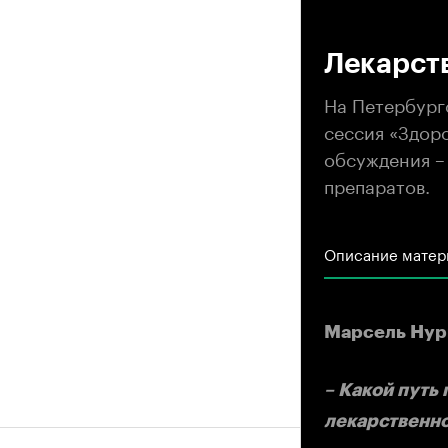
00
Лекарст
На Петербург
сессия «Здор
обсуждения –
препаратов.
Описание матер
Марсель Нург
– Какой путь
лекарственно