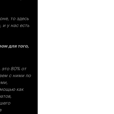
не, то здесь
 и у нас есть
ом для того,
А это 80% от
аем с ними по
ми,
омощью как
атов,
ашего
в