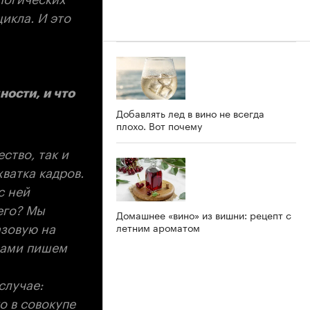
икла. И это
ости, и что
Добавлять лед в вино не всегда
плохо. Вот почему
ство, так и
хватка кадров.
с ней
его? Мы
Домашнее «вино» из вишни: рецепт с
азовую на
летним ароматом
зами пишем
случае:
о в совокупе