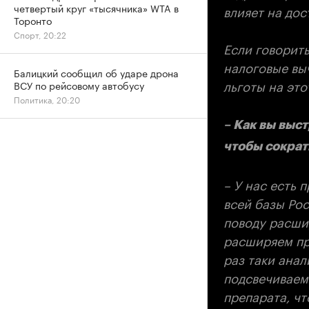
четвертый круг «тысячника» WTA в
влияет на дос
Торонто
Спорт, 20:22
Если говорит
налоговые вы
Балицкий сообщил об ударе дрона
льготы на это
ВСУ по рейсовому автобусу
Политика, 20:20
– Как вы выс
чтобы сократ
– У нас есть 
всей базы Ро
поводу расши
расширяем пр
раз таки анал
подсвечиваем
препарата, чт