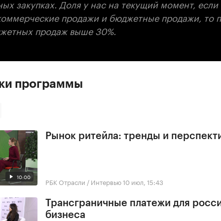
ых закупках. Доля у нас на текущий момент, если
коммерческие продажи и бюджетные продажи, то п
джетных продаж выше 30%.
ски программы
Рынок ритейла: тренды и перспект
10:00
РБК Отрасли / Интервью
10 июл, 15:43
Трансграничные платежи для росс
бизнеса