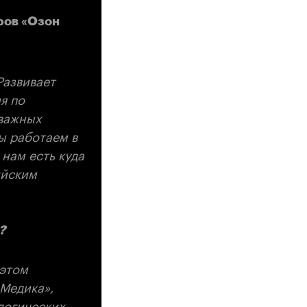
ров «Озон
Развивает
я по
 важных
ы работаем в
 нам есть куда
ийским
?
 этом
 Медика»,
логических