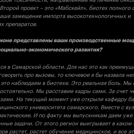
Второй проект – это «Мабскейл», биотех полного ц
 наше замещение импорта высокотехнологичных и
х препаратов.
гионе представлены ваши производственные мощн
 социально-экономического развития?
я в Самарской области. Для нас это как преимуще
говорить про вызовы, то ключевое я бы назвала не
это наблюдаем в биотехе. Это реальная боль. Мы 
остоятельно. Мы расставим кадры сами. За счет ч
узами. На текущий момент уже открыли кафедру б
ицинского университета самарского. Вместе с ву
актические. И по факту мы выпускникам даем уже
ные задачи. От этого регион выигрывает в каком 
рв растет, растет обучение медицинское, и все эт