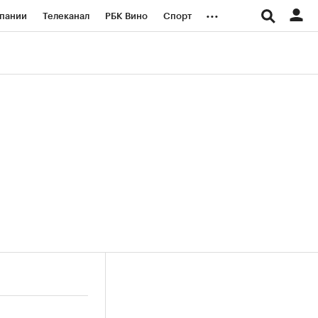
...
пании
Телеканал
РБК Вино
Спорт
ые проекты
Город
Стиль
Крипто
Спецпроекты СПб
логии и медиа
Финансы