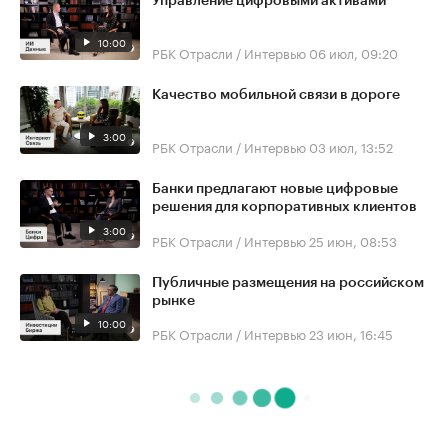
Управление цифровыми активами
10:00
РБК Отрасли / Интервью
06 июл, 09:20
Качество мобильной связи в дороге
3:00
РБК Отрасли / Интервью
03 июл, 13:52
Банки предлагают новые цифровые
решения для корпоративных клиентов
3:00
РБК Отрасли / Интервью
25 июн, 08:53
Публичные размещения на российском
рынке
10:00
РБК Отрасли / Интервью
23 июн, 16:45