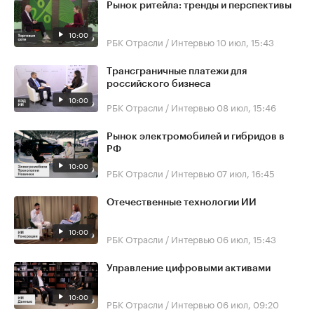
Рынок ритейла: тренды и перспективы
10:00
РБК Отрасли / Интервью
10 июл, 15:43
Трансграничные платежи для
российского бизнеса
10:00
РБК Отрасли / Интервью
08 июл, 15:46
Рынок электромобилей и гибридов в
РФ
10:00
РБК Отрасли / Интервью
07 июл, 16:45
Отечественные технологии ИИ
10:00
РБК Отрасли / Интервью
06 июл, 15:43
Управление цифровыми активами
10:00
РБК Отрасли / Интервью
06 июл, 09:20