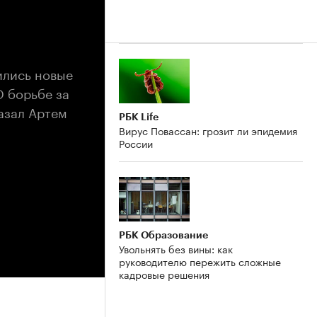
ились новые
О борьбе за
азал Артем
РБК Life
Вирус Повассан: грозит ли эпидемия
России
РБК Образование
Увольнять без вины: как
руководителю пережить сложные
кадровые решения