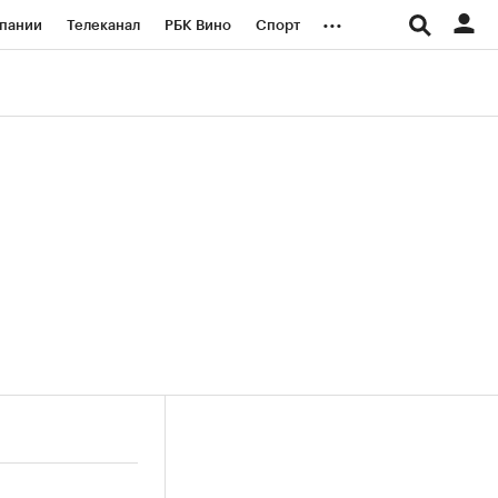
...
пании
Телеканал
РБК Вино
Спорт
ые проекты
Город
Стиль
Крипто
Спецпроекты СПб
логии и медиа
Финансы