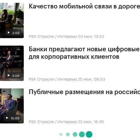
Качество мобильной связи в дорог
3:00
РБК Отрасли / Интервью
03 июл, 13:52
Банки предлагают новые цифровы
для корпоративных клиентов
3:00
РБК Отрасли / Интервью
25 июн, 08:53
Публичные размещения на россий
10:00
РБК Отрасли / Интервью
23 июн, 16:45