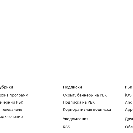
убрики
Подписки
РБК
рхив программ
Скрыть баннеры на РБК
iOS
ечерний РБК
Подписка на РБК
And
 телеканале
Корпоративная подписка
AppG
одключение
Уведомления
Дру
RSS
Обл