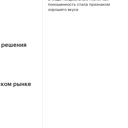
поношенность стала признаком
е
хорошего вкуса
е решения
ском рынке