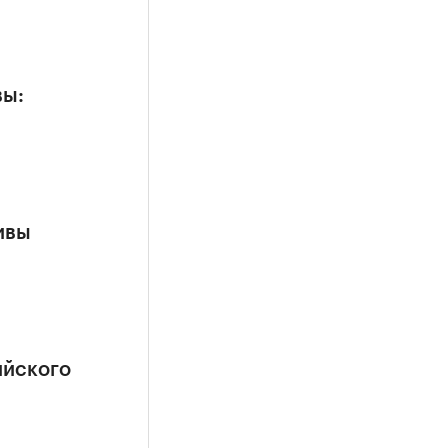
вы:
ивы
ийского