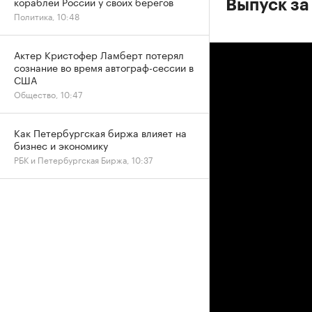
кораблей России у своих берегов
Выпуск за
Политика, 10:48
Актер Кристофер Ламберт потерял
сознание во время автограф-сессии в
США
Общество, 10:47
Как Петербургская биржа влияет на
бизнес и экономику
РБК и Петербургская Биржа, 10:37