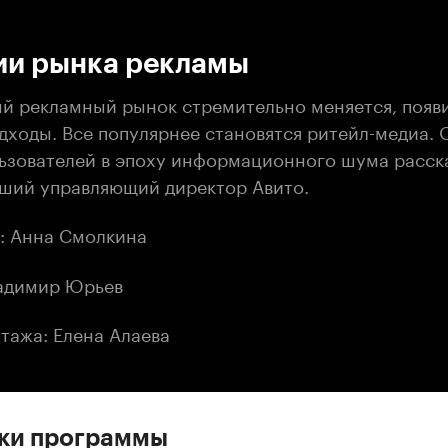
:00
/
00:00
ии рынка рекламы
й рекламный рынок стремительно меняется, появ
дходы. Все популярнее становятся ритейл-медиа. 
ьзователей в эпоху информационного шума расск
рший управляющий директор Авито.
: Анна Смолкина
адимир Юрьев
тажа: Елена Алаева
ски программы