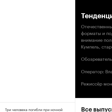
00
Тенденц
Отечественны
форматы и по
внимание пол
Кумпель, ста
Обозреватель
Оператор: Вл
Режиссёр мон
Три человека погибли при ночной
Все выпу