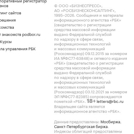
поративный регистратор
енов
© ООО «БИЗНЕСПРЕСС»,
АО «РОСБИЗНЕСКОНСАЛТИНГ»,
тинг сайтов
1995–2026
. Сообщения и материалы
.решения
информационного агентства «РБК»
(свидетельство о регистрации
комства
средства массовой информации
 знакомств podbor.ru
выдано Федеральной службой
по надзору в сфере связи,
 Курсы
информационных технологий
ла управления РБК
и массовых коммуникаций
(Роскомнадзор) 09.12.2015 за номером
ИА №ФС77-63848) и сетевого издания
«РБК» (свидетельство о регистрации
средства массовой информации
выдано Федеральной службой
по надзору в сфере связи,
информационных технологий
и массовых коммуникаций
(Роскомнадзор) 03.12.2021 за номером
ЭЛ №ФС77-82385) сопровождаются
пометкой «РБК».
letters@rbc.ru
18+
Владельцем сайта является
информационное агентство «РБК».
Данные предоставлены:
Мосбиржа
,
Санкт-Петербургская биржа
.
Индексы облигаций предоставлены