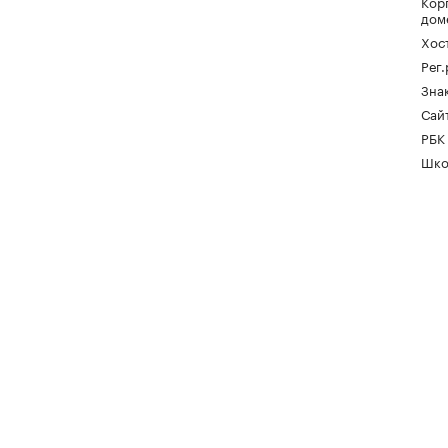
Кор
дом
Хос
Рег
Зна
Сайт
РБК
Шко