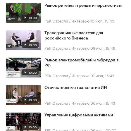
Рынок ритейла: тренды и перспективы
10:00
РБК Отрасли / Интервью
10 июл, 15:43
Трансграничные платежи для
российского бизнеса
10:00
РБК Отрасли / Интервью
08 июл, 15:46
Рынок электромобилей и гибридов в
РФ
10:00
РБК Отрасли / Интервью
07 июл, 16:45
Отечественные технологии ИИ
10:00
РБК Отрасли / Интервью
06 июл, 15:43
Управление цифровыми активами
10:00
РБК Отрасли / Интервью
06 июл, 09:20