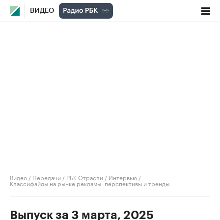
ВИДЕО
Видео
/
Передачи
/
РБК Отрасли / Интервью
/
Классифайды на рынке рекламы: перспективы и тренды
Выпуск за 3 марта, 2025