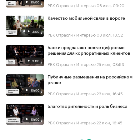
10:00
РБК Отрасли / Интервью
06 июл, 09:20
Качество мобильной связи в дороге
3:00
РБК Отрасли / Интервью
03 июл, 13:52
Банки предлагают новые цифровые
решения для корпоративных клиентов
3:00
РБК Отрасли / Интервью
25 июн, 08:53
Публичные размещения на российском
рынке
10:00
РБК Отрасли / Интервью
23 июн, 16:45
Благотворительность и роль бизнеса
10:00
РБК Отрасли / Интервью
22 июн, 16:45