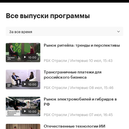
Все выпуски программы
За все время
Рынок ритейла: тренды и перспективы
10:00
РБК Отрасли / Интервью
10 июл, 15:43
Трансграничные платежи для
российского бизнеса
10:00
РБК Отрасли / Интервью
08 июл, 15:46
Рынок электромобилей и гибридов в
РФ
10:00
РБК Отрасли / Интервью
07 июл, 16:45
Отечественные технологии ИИ