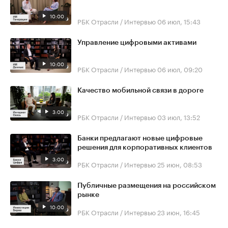
10:00
РБК Отрасли / Интервью
06 июл, 15:43
Управление цифровыми активами
10:00
РБК Отрасли / Интервью
06 июл, 09:20
Качество мобильной связи в дороге
3:00
РБК Отрасли / Интервью
03 июл, 13:52
Банки предлагают новые цифровые
решения для корпоративных клиентов
3:00
РБК Отрасли / Интервью
25 июн, 08:53
Публичные размещения на российском
рынке
10:00
РБК Отрасли / Интервью
23 июн, 16:45