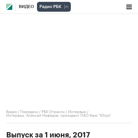
ВИДЕО
Видео
/
Передачи
/
РБК Отрасли / Интервью
/
Интервью. Алексей Нефёдов, президент ПАО банк "Югра"
Выпуск за 1 июня, 2017