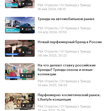
1:30
РБК Отрасли / От Бренда к Тренду
16 мая 2024, 08:15
Тренды на автомобильном рынке
РБК Отрасли / От Бренда к Тренду
3:00
04 апр 2024, 07:55
Новый парфюмерный бренд в России
РБК Отрасли / От Бренда к Тренду
1:30
08 сен 2023, 20:22
На что делают ставку российские
бренды? Тренды сезона и новые
коллекции
3:00
РБК Отрасли / От Бренда к Тренду
14 июн 2023, 08:55
Парфюмерно-косметический рынок.
Lifestyle концепция
2:57
РБК Отрасли / От Бренда к Тренду
22 дек 2021, 15:38