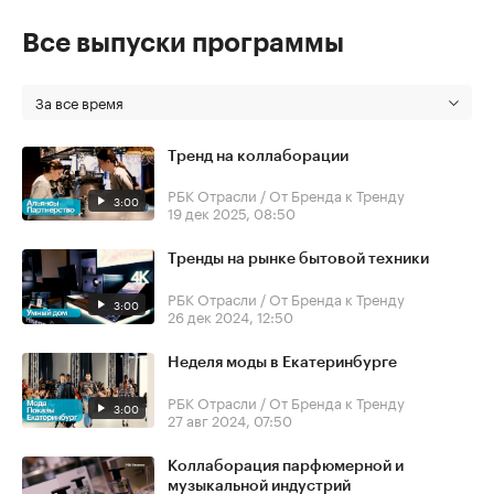
Все выпуски программы
За все время
Тренд на коллаборации
РБК Отрасли / От Бренда к Тренду
3:00
19 дек 2025, 08:50
Тренды на рынке бытовой техники
РБК Отрасли / От Бренда к Тренду
3:00
26 дек 2024, 12:50
Неделя моды в Екатеринбурге
РБК Отрасли / От Бренда к Тренду
3:00
27 авг 2024, 07:50
Коллаборация парфюмерной и
музыкальной индустрий