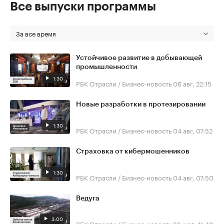
Все выпуски программы
За все время
Устойчивое развитие в добывающей
промышленности
1:30
РБК Отрасли / Бизнес-новость
06 авг, 22:15
Новые разработки в протезировании
1:30
РБК Отрасли / Бизнес-новость
04 авг, 07:52
Страховка от кибермошенников
1:30
РБК Отрасли / Бизнес-новость
04 авг, 07:50
Ведуга
3:00
РБК Отрасли / Бизнес-новость
23 июл, 11:40