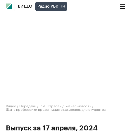
ВИДЕО
Видео
/
Передачи
/
РБК Отрасли / Бизнес-новость
/
Шаг в профессию: презентация стажировок для студентов
Выпуск за 17 апреля, 2024