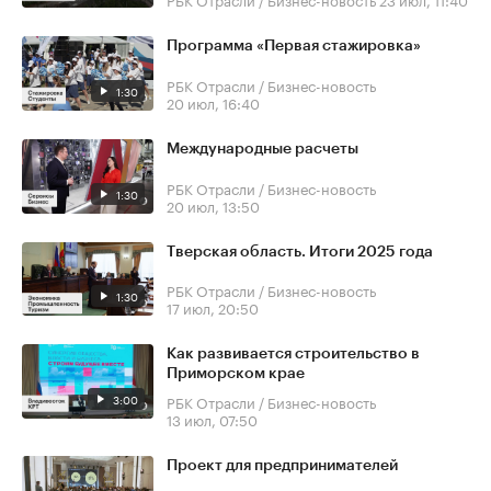
Программа «Первая стажировка»
РБК Отрасли / Бизнес-новость
1:30
20 июл, 16:40
Международные расчеты
РБК Отрасли / Бизнес-новость
1:30
20 июл, 13:50
Тверская область. Итоги 2025 года
РБК Отрасли / Бизнес-новость
1:30
17 июл, 20:50
Как развивается строительство в
Приморском крае
3:00
РБК Отрасли / Бизнес-новость
13 июл, 07:50
Проект для предпринимателей