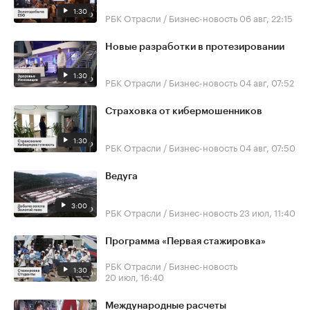
1:30
РБК Отрасли / Бизнес-новость
06 авг, 22:15
Новые разработки в протезировании
1:30
РБК Отрасли / Бизнес-новость
04 авг, 07:52
Страховка от кибермошенников
1:30
РБК Отрасли / Бизнес-новость
04 авг, 07:50
Ведуга
3:00
РБК Отрасли / Бизнес-новость
23 июл, 11:40
Программа «Первая стажировка»
РБК Отрасли / Бизнес-новость
1:30
20 июл, 16:40
Международные расчеты