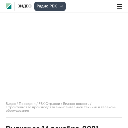
ВИДЕО
Видео
/
Передачи
/
РБК Отрасли / Бизнес-новость
/
Строительство производства вычислительной техники и телеком-
оборудования