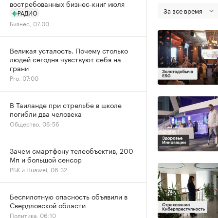
востребованных бизнес-книг июля
За все время
РАДИО
Бизнес, 07:00
Великая усталость. Почему столько
людей сегодня чувствуют себя на
грани
Pro, 07:00
В Таиланде при стрельбе в школе
погибли два человека
Общество, 06:56
Зачем смартфону телеобъектив, 200
Мп и большой сенсор
РБК и Huawei, 06:32
Беспилотную опасность объявили в
Свердловской области
Политика, 06:10