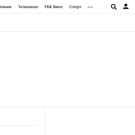
...
пании
Телеканал
РБК Вино
Спорт
ые проекты
Город
Стиль
Крипто
Спецпроекты СПб
логии и медиа
Финансы