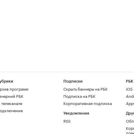
убрики
Подписки
РБК
рхив программ
Скрыть баннеры на РБК
iOS
ечерний РБК
Подписка на РБК
And
 телеканале
Корпоративная подписка
AppG
одключение
Уведомления
Дру
RSS
Обл
Кор
дом