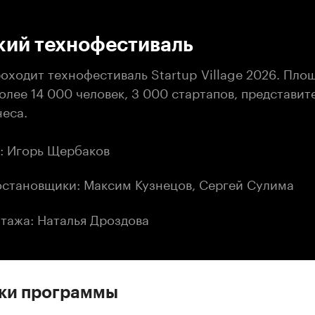
:00
/
00:00
кий технофестиваль
оходит технофестиваль Startup Village 2026. Пло
лее 14 000 человек, 3 000 стартапов, представит
неса.
: Игорь Щербаков
становщики: Максим Кузнецов, Сергей Сулима
тажа: Наталья Дроздова
ски программы