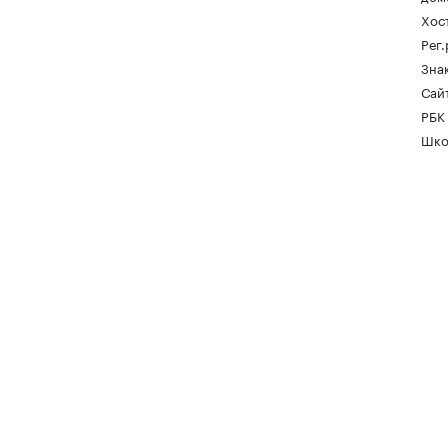
Хос
Рег
Зна
Сайт
РБК
Шко