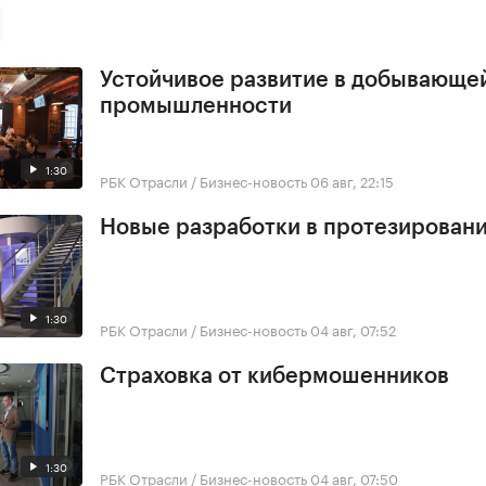
Устойчивое развитие в добывающе
промышленности
1:30
РБК Отрасли / Бизнес-новость
06 авг, 22:15
Новые разработки в протезирован
1:30
РБК Отрасли / Бизнес-новость
04 авг, 07:52
Страховка от кибермошенников
1:30
РБК Отрасли / Бизнес-новость
04 авг, 07:50