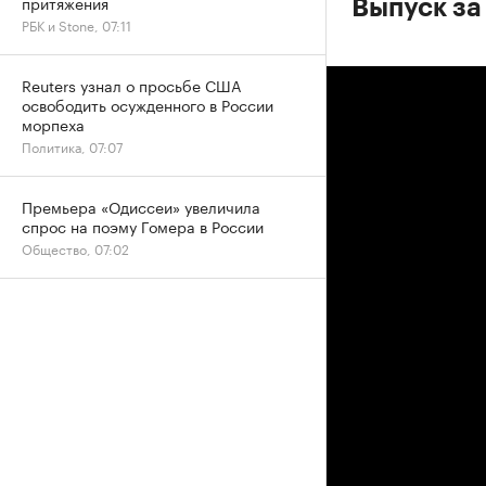
притяжения
Выпуск за
РБК и Stone, 07:11
Reuters узнал о просьбе США
освободить осужденного в России
морпеха
Политика, 07:07
Премьера «Одиссеи» увеличила
спрос на поэму Гомера в России
Общество, 07:02