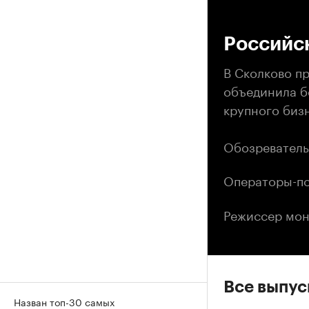
00
Российс
В Сколково пр
объединила бо
крупного биз
Обозреватель
Операторы-по
Режиссер мон
Все выпу
Назван топ-30 самых