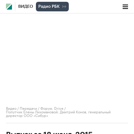
ВИДЕО
Видео
/
Передачи
/
Форум. Drive
/
Попутчик Елены Лихомановой: Дмитрий Конов, генеральный
директор ООО «Сибур»