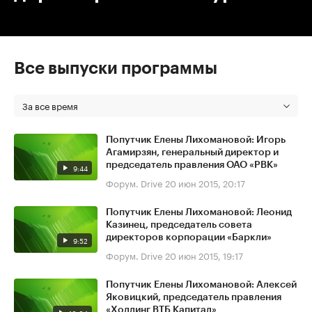
Все выпуски программы
За все время
Попутчик Елены Лихомановой: Игорь
Агамирзян, генеральный директор и
председатель правления ОАО «РВК»
9:44
Форум. Drive
20 июн 2015, 20:17
Попутчик Елены Лихомановой: Леонид
Казинец, председатель совета
директоров корпорации «Баркли»
9:52
Форум. Drive
20 июн 2015, 19:17
Попутчик Елены Лихомановой: Алексей
Яковицкий, председатель правления
«Холдинг ВТБ Капитал»