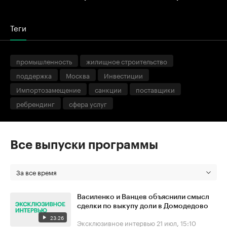
Теги
промышленность
жилищное строительство
поддержка
Москва
Инвестиции
Импортозамещение
санкции
поставщики
ребрендинг
сфера услуг
Все выпуски программы
За все время
Василенко и Ванцев объяснили смысл
сделки по выкупу доли в Домодедово
23:26
Эксклюзивное интервью
21 июл, 15:10