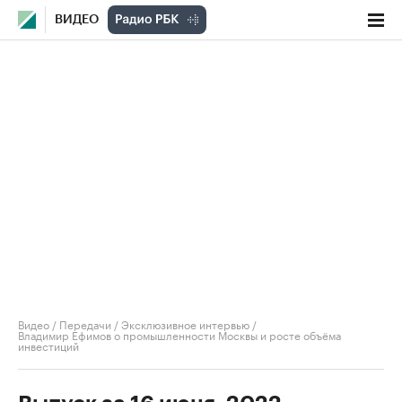
ВИДЕО
Видео
/
Передачи
/
Эксклюзивное интервью
/
Владимир Ефимов о промышленности Москвы и росте объёма
инвестиций