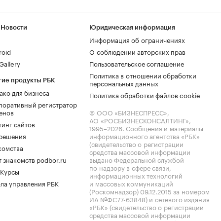
 Новости
Юридическая информация
Информация об ограничениях
roid
О соблюдении авторских прав
allery
Пользовательское соглашение
Политика в отношении обработки
гие продукты РБК
персональных данных
ако для бизнеса
Политика обработки файлов cookie
поративный регистратор
енов
© ООО «БИЗНЕСПРЕСС»,
АО «РОСБИЗНЕСКОНСАЛТИНГ»,
тинг сайтов
1995–2026
. Сообщения и материалы
.решения
информационного агентства «РБК»
(свидетельство о регистрации
комства
средства массовой информации
 знакомств podbor.ru
выдано Федеральной службой
по надзору в сфере связи,
 Курсы
информационных технологий
ла управления РБК
и массовых коммуникаций
(Роскомнадзор) 09.12.2015 за номером
ИА №ФС77-63848) и сетевого издания
«РБК» (свидетельство о регистрации
средства массовой информации