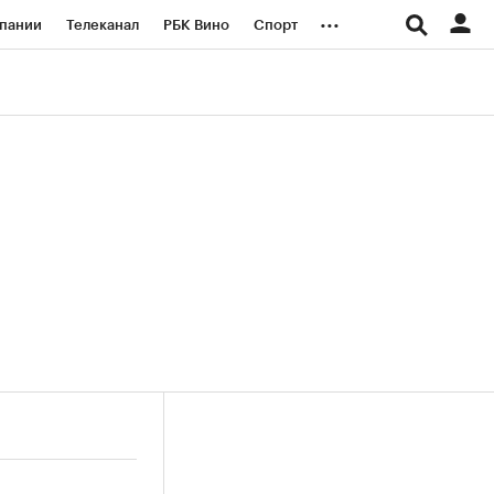
...
пании
Телеканал
РБК Вино
Спорт
ые проекты
Город
Стиль
Крипто
Спецпроекты СПб
логии и медиа
Финансы