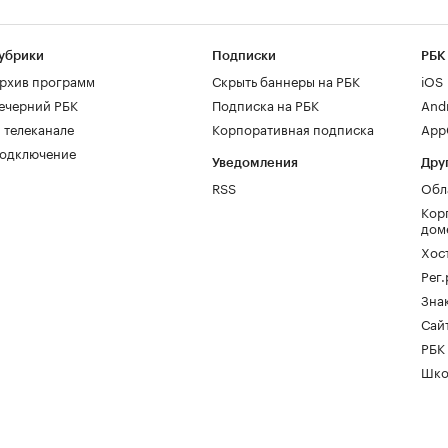
убрики
Подписки
РБК
рхив программ
Скрыть баннеры на РБК
iOS
ечерний РБК
Подписка на РБК
And
 телеканале
Корпоративная подписка
AppG
одключение
Уведомления
Дру
RSS
Обл
Кор
дом
Хос
Рег
Зна
Сайт
РБК
Шко