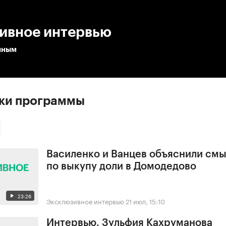
:00
/
00:00
ивное интервью
иным
ски программы
Василенко и Ванцев объяснили смы
по выкупу доли в Домодедово
23:26
Эксклюзивное интервью
21 июл, 15:10
Интервью. Зульфия Кахруманова