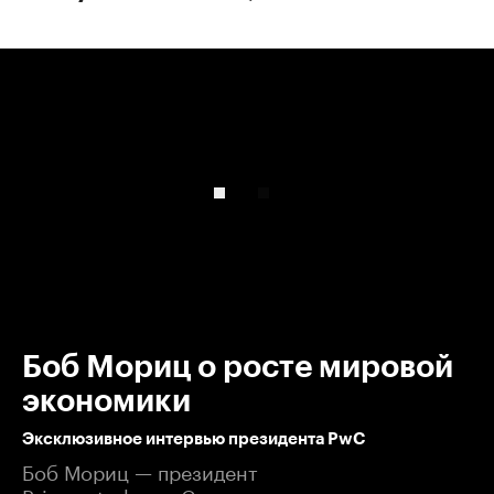
00:00
/
00:00
Боб Мориц о росте мировой
экономики
Эксклюзивное интервью президента PwC
Боб Мориц — президент
PricewaterhouseCoopers.