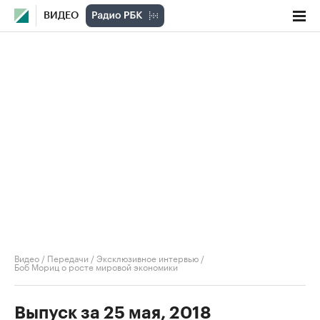
ВИДЕО
Видео
/
Передачи
/
Эксклюзивное интервью
/
Боб Мориц о росте мировой экономики
Выпуск за 25 мая, 2018