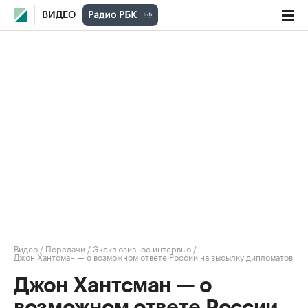
ВИДЕО
Видео
/
Передачи
/
Эксклюзивное интервью
/
Джон Хантсман — о возможном ответе России на высылку дипломатов
Джон Хантсман — о
возможном ответе России