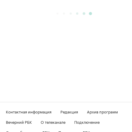
Контактная информация
Редакция
Архив программ
Вечерний РБК
О телеканале
Подключение
Скрыть баннеры на РБК
Подписка на РБК