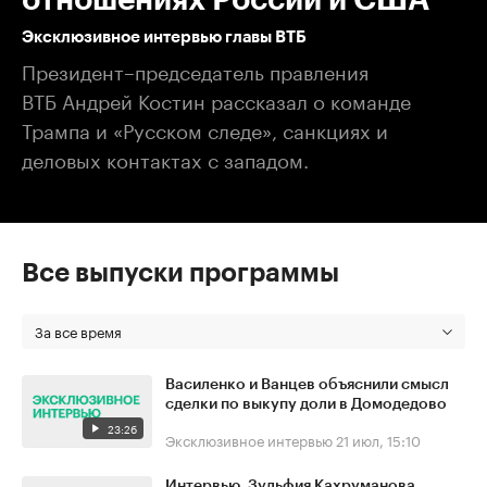
Эксклюзивное интервью главы ВТБ
Президент–председатель правления
ВТБ Андрей Костин рассказал о команде
Трампа и «Русском следе», санкциях и
деловых контактах с западом.
Все выпуски программы
За все время
Василенко и Ванцев объяснили смысл
сделки по выкупу доли в Домодедово
23:26
Эксклюзивное интервью
21 июл, 15:10
Интервью. Зульфия Кахруманова