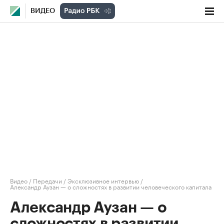
ВИДЕО
Видео
/
Передачи
/
Эксклюзивное интервью
/
Александр Аузан — о сложностях в развитии человеческого капитала
Александр Аузан — о
сложностях в развитии