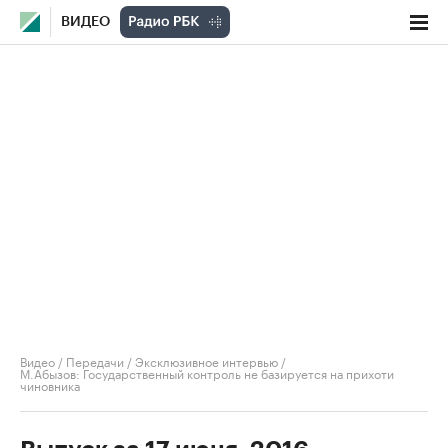
ВИДЕО
Видео
/
Передачи
/
Эксклюзивное интервью
/
М.Абызов: Государственный контроль не базируется на прихоти
чиновника