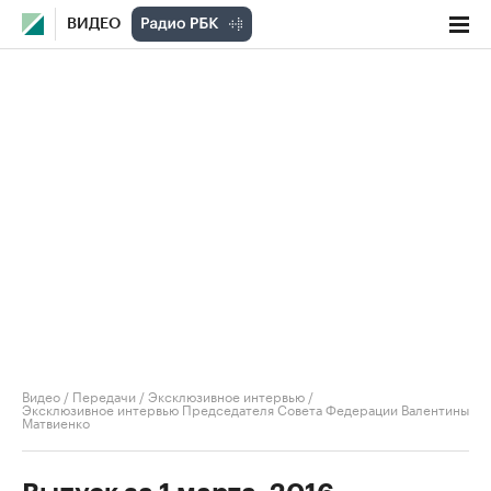
ВИДЕО
Видео
/
Передачи
/
Эксклюзивное интервью
/
Эксклюзивное интервью Председателя Совета Федерации Валентины
Матвиенко