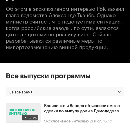
Об этом в эксклюзивном интервью РБК заявил
глава ведомства Александр Ткачёв. Однако
министр считает, что недопустима ситуация,
когда российские заводы, по сути, являются
цитата - цехами по розливу вина. Сейчас
разрабатываются различные меры по
импортозамещению винной продукции.
Все выпуски программы
За все время
Василенко и Ванцев объяснили смысл
сделки по выкупу доли в Домодедово
23:26
Эксклюзивное интервью
21 июл, 15:10