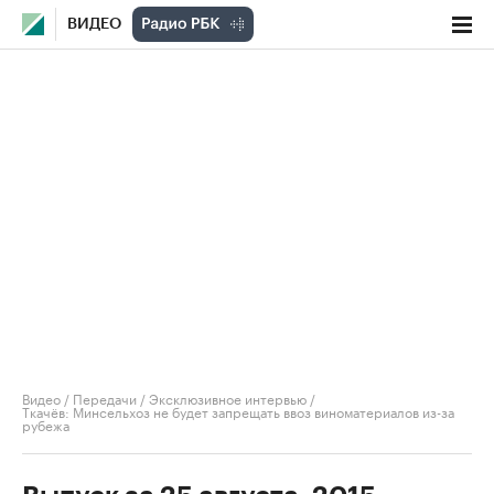
ВИДЕО
Видео
/
Передачи
/
Эксклюзивное интервью
/
Ткачёв: Минсельхоз не будет запрещать ввоз виноматериалов из-за
рубежа