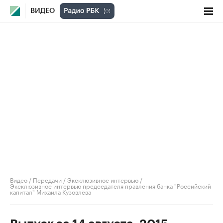
ВИДЕО
Видео
/
Передачи
/
Эксклюзивное интервью
/
Эксклюзивное интервью председателя правления банка "Российский
капитал" Михаила Кузовлёва