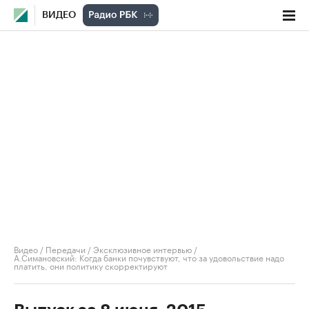
ВИДЕО
Видео
/
Передачи
/
Эксклюзивное интервью
/
А.Симановский: Когда банки почувствуют, что за удовольствие надо
платить, они политику скорректируют