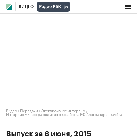
ВИДЕО
Видео
/
Передачи
/
Эксклюзивное интервью
/
Интервью министра сельского хозяйства РФ Александра Ткачёва
Выпуск за 6 июня, 2015