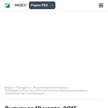
ВИДЕО
Видео
/
Передачи
/
Эксклюзивное интервью
/
Президенты России и Южной Осетии подписали договор о
союзничестве и интеграции